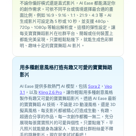
不論你偏好橫式還是直式影片，AI Ease 都能滿足你
的創作需求。可依不同平台或情境選擇最合適的畫
面比例，例如 16:9、9:16、1:1、21:9、4:3 等。AI
生成影片可設定為 5 秒或 10 秒，並支援 480p、
720p、1080p 等輸出解析度。這樣的彈性設定，讓
每支寶寶舞蹈影片在社群平台、簡報或任何裝置上
都能完美呈現。只要輕鬆點幾下，就能生成色彩鮮
明、趣味十足的寶寶舞蹈 AI 影片。
用多種創意風格打造有趣又可愛的寶寶舞蹈
影片
AI Ease 提供多款熱門 AI 模型，包括
Sora 2
，
Veo
3.1
，以及
Kling 2.6 Pro
，讓你輕鬆用多種創意風格
製作有趣又可愛的寶寶舞蹈影片。透過 AI Ease 最新
的寶寶舞蹈 AI 技術，不論是 2D 動漫風格，還是 3D
擬真風格，每支影片都被精心打造成生動、有趣、
超適合分享的作品。每一次創作都獨一無二，充分
展現每張寶寶照片的可愛與個性。只要點幾下，平
凡照片就能變身為讓家人、朋友或社群粉絲愛不釋
手的跳舞影片。現在就來試試看吧！