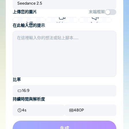
Seedance 2.5
支援的人工智慧模型
AI擁抱生成器
照片增強器
上傳您的圖片
末端框架
Seedream 5.0 專業版
Nano Banana Pro
Seedream 4.5
納米香蕉
通量 Kontext
AI舞蹈生成器
上傳
Video
Audio
物件移除器
在此輸入您的提示
支援的人工智慧模型
浮水印去除器
Seedance 2.0
Kling 2.6 Motion Control
Veo 3.1
Sora 2.0
Kling 2.6 Pro
Kling 2.1 Master
Hailuo 2.3
背景去除劑
Wan 2.5
AI背景
比率
照片修復
16:9
持續時間與解析度
AI擴展器
4s
480P
人工智慧替換器
生成