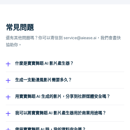
常見問題
還有其他問題嗎？你可以寄信到 service@aiease.ai，我們會盡快
協助你。
什麼是寶寶舞蹈 AI 影片產生器？
這是一款線上工具，可以在幾秒內把寶寶照片轉換成有趣
又可愛的跳舞影片。透過先進 AI 模型，它支援多種創意風
生成一支動漫風影片需要多久？
格，讓使用者即使沒有任何影片剪輯經驗，也能創作出活
影片會在短時間內立即生成，實際時間會依選擇的風格與
潑、好分享且高度個人化的影片。
複雜度而略有不同。透過免費的寶寶舞蹈 AI 影片產生器，
用寶寶舞蹈 AI 生成的影片，分享到社群媒體安全嗎？
你可以快速把寶寶照片變成可愛的動漫風跳舞影片，隨時
可以，AI Ease 生成的寶寶舞蹈影片非常適合分享。你甚
分享給家人、朋友或社群粉絲。
至可以用它在 Instagram、YouTube 或 TikTok 上創作高品
我可以將寶寶舞蹈 AI 影片產生器用於商業用途嗎？
質的寶寶舞蹈 AI 影片，讓這些可愛作品更容易吸引粉絲目
可以，在遵守平台使用條款的前提下，AI Ease 可用於商
光，在社群平台上脫穎而出。
業用途。企業與內容創作者可以利用它製作吸睛的行銷影
使用寶寶舞蹈 AI 時，我的資料安全嗎？