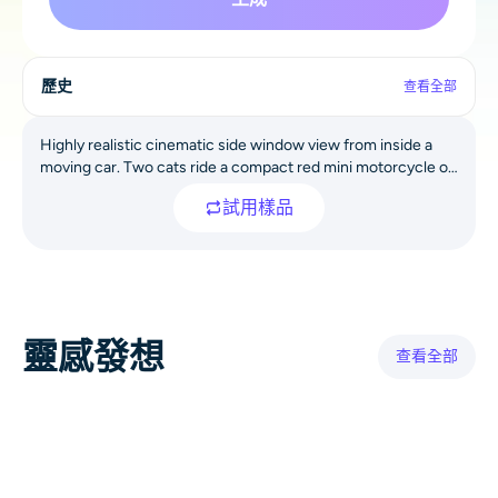
AI重新著色
AI 風格圖片生成器
歷史
查看全部
肖像工具
Highly realistic cinematic side window view from inside a
moving car. Two cats ride a compact red mini motorcycle on
an American suburban road: an orange tabby cat drives with
髮型更換器
試用樣品
both front paws gripping the handlebars, surprised and
determined expression, ears slightly back in the wind; a
fluffy pure white passenger cat holds a shiny empty metal
換衣服
food bowl with one paw, the other paw for balance, mouth
wide open as if yelling. The mini bike has a visible headlight,
black tires and a small license plate area. Background
AI寶貝
靈感發想
features suburban houses, trees, power lines, concrete
查看全部
barrier, passing cars and partly cloudy sky. Dynamic
AI濾鏡
background motion blur to convey speed, natural daylight,
humorous and absurd vibe.
爆頭生成器專業版