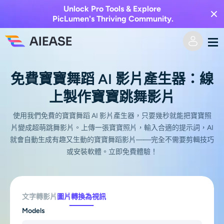
Unlock Pro Tools & Explore
PicLumen's Thriving Community.
家
免費寶寶舞蹈 AI 影片產生器：線
上製作寶寶跳舞影片
AI視頻
使用我們免費的寶寶舞蹈 AI 影片產生器，只要幾秒就能把寶寶照
視覺特效
文字轉視頻
片變成超萌跳舞影片。上傳一張寶寶照片，輸入合適的提示詞，AI
就會自動生成有趣又生動的寶寶舞蹈影片——完全不需要剪輯技巧
圖像轉視頻
或安裝軟體。立即免費體驗！
AI圖像
視頻效果
人工智慧工具
以圖生圖
文字轉影片
圖片轉換為視訊
AI親吻生成器
文字轉圖片
定價
相片編輯與創作工具
Models