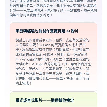
影片，深受觀眾喜愛。多種創意風格與高畫質輸出，讓每支
影片都獨一無二、超適合分享。完全不需要剪輯經驗或繁瑣
步驟——只要上傳照片、輸入提示詞，一鍵生成。現在就開
始製作你的寶寶舞蹈影片吧！
零剪輯經驗也能製作寶寶舞蹈 AI 影片
想幫自己的寶寶或朋友的小孩做一支超萌又活潑的
AI 舞蹈影片嗎？AI Ease 的寶寶舞蹈 AI 影片產生
器，讓你就算沒有任何影片剪輯經驗，也能輕鬆完
成可愛的寶寶舞蹈 AI 影片。只要上傳一張寶寶照
片，輸入合適的提示詞，就能立即生成生動有趣的
舞蹈影片。AI Ease 直覺好用的工具，讓每個寶寶在
幾秒內「活起來」。只需點幾下，就能和家人、朋
友或社群粉絲分享這些充滿歡樂、難忘的瞬間。看
著你的小寶貝開心跳舞——簡單、快速，而且全程
線上完成！
橫式或直式影片——通通幫你搞定