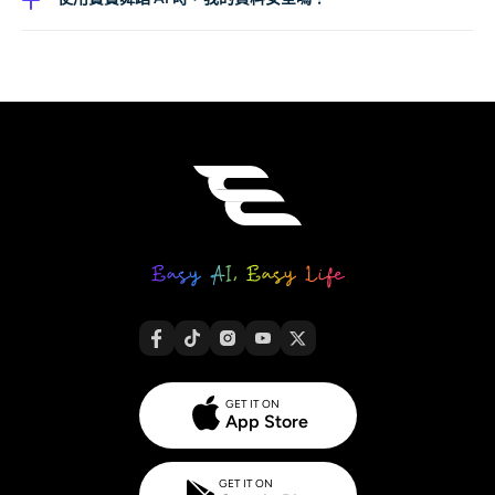
片、宣傳素材，或社群貼文，加入可愛又有趣的寶寶舞蹈
完全沒問題。你的內容在處理過程中會被加密，且不會在
動畫。
之後被保存，也絕不會用於訓練我們的模型。我們會充分
尊重你的隱私與智慧財產權。
GET IT ON
App Store
GET IT ON