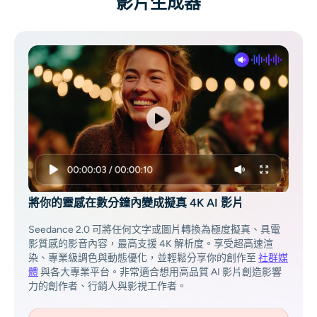
影片生成器
AI頭像生成器
護照照片製作工具
視頻工具
視頻效果
視頻增強器
將你的靈感在數分鐘內變成擬真 4K AI 影片
影片浮水印去除器
Seedance 2.0 可將任何文字或圖片轉換為極度擬真、具電
影質感的影音內容，最高支援 4K 解析度。享受超高速渲
染、專業級調色與動態優化，並輕鬆分享你的創作至
社群媒
體
與各大專業平台。非常適合想用高品質 AI 影片創造影響
力的創作者、行銷人與影視工作者。