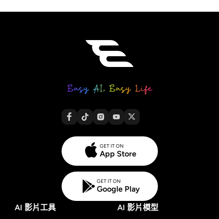
GET IT ON
App Store
GET IT ON
Google Play
AI 影片工具
AI 影片模型