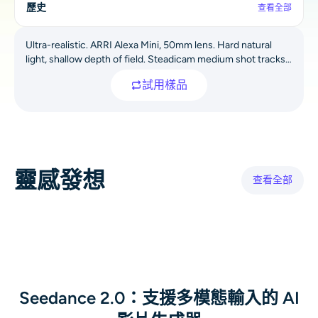
歷史
查看全部
AI重新著色
Ultra-realistic. ARRI Alexa Mini, 50mm lens. Hard natural
AI 風格圖片生成器
light, shallow depth of field. Steadicam medium shot tracks a
sharp young man in a black suit walking through a busy
試用樣品
street. He snaps his fingers: a sharp white shockwave
肖像工具
ripples out, freezing dust, pigeons mid-flight, and
pedestrians in place. Silence falls; only his footsteps echo.
髮型更換器
He brushes frozen pigeons, eyes a statuesque woman in a
red dress with wind-swept hair, and whispers, "Perfect." He
snaps again—a stronger reverse shockwave. Time resumes:
換衣服
靈感發想
crowds move, pigeons scatter, leaves fall. He melts into the
查看全部
city as the camera cranes up. Fade to black.
AI寶貝
AI濾鏡
爆頭生成器專業版
Seedance 2.0：支援多模態輸入的 AI