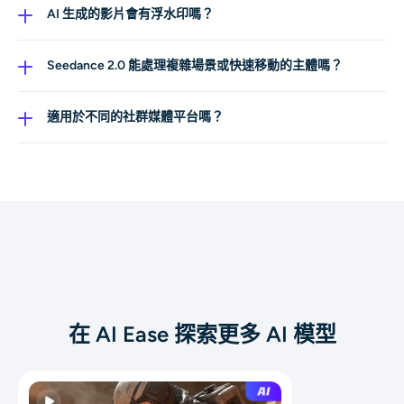
步驟如下：選擇 Seedance 2.0 模型；輸入文字提示或上
AI 生成的影片會有浮水印嗎？
傳參考圖片、影片與音訊檔；選擇合適的影片時長、畫面
完全無浮水印。你可以下載乾淨、專業品質的影片，沒有
比例與解析度；確認無誤後，點擊「Generate」即可生成
任何品牌標記，可立即用於各類專案。
Seedance 2.0 能處理複雜場景或快速移動的主體嗎？
影片。
可以。這款進階 AI 模型即使在動作激烈或畫面複雜的場景
中，也能提供更順暢的動態追蹤、更高的場景一致性與更
適用於不同的社群媒體平台嗎？
自然的成像效果。
當然可以。這款進階 AI 影片模型可生成針對多種平台（包
含 Instagram、TikTok、YouTube 等）最佳化的影片。輸
出內容能無縫對應各種畫面比例與格式——只要選擇合適
比例即可下載並發布到你的社群平台。
在 AI Ease 探索更多 AI 模型