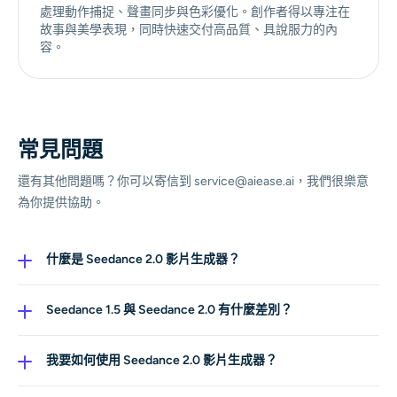
處理動作捕捉、聲畫同步與色彩優化。創作者得以專注在
故事與美學表現，同時快速交付高品質、具說服力的內
容。
常見問題
還有其他問題嗎？你可以寄信到 service@aiease.ai，我們很樂意
為你提供協助。
什麼是 Seedance 2.0 影片生成器？
它是一款新一代 AI 影片生成模型，可依據文字提示或圖片
輸入，創作逼真、高品質的影片。支援最高 4K 解析度與
Seedance 1.5 與 Seedance 2.0 有什麼差別？
專業級視覺特效，能快速生成栩栩如生且高度可自訂的影
與 Seedance 1.5 相比，最新的 Seedance 模型在畫面真實
片。
度、動作精準度與渲染速度上都有大幅升級。新版本在處
我要如何使用 Seedance 2.0 影片生成器？
理複雜場景時表現更佳，轉場更流暢、色彩層次更豐富，
你可以在 AI Ease 上使用 Seedance 2.0 來生成 AI 影片。
輸出結果也更穩定，更適合專業與商業級影片製作需求。