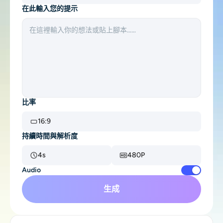
支援的人工智慧模型
在此輸入您的提示
AI擁抱生成器
照片增強器
Seedream 5.0 專業版
Nano Banana Pro
Seedream 4.5
納米香蕉
通量 Kontext
AI舞蹈生成器
物件移除器
支援的人工智慧模型
浮水印去除器
Seedance 2.0
Kling 2.6 Motion Control
Veo 3.1
Sora 2.0
Kling 2.6 Pro
Kling 2.1 Master
Hailuo 2.3
背景去除劑
比率
Wan 2.5
16:9
AI背景
持續時間與解析度
照片修復
4s
480P
Audio
AI擴展器
生成
人工智慧替換器