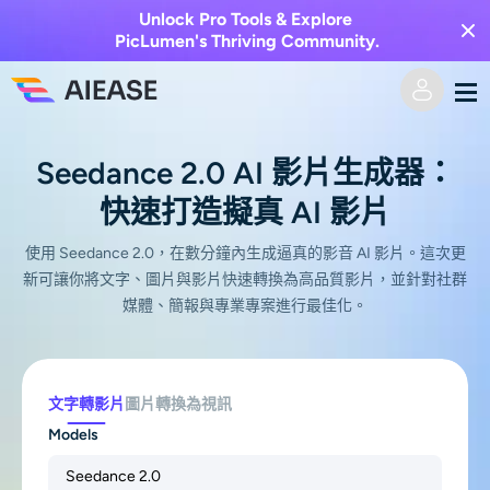
Unlock Pro Tools & Explore
PicLumen's Thriving Community.
家
Seedance 2.0 AI 影片生成器：
快速打造擬真 AI 影片
AI視頻
使用 Seedance 2.0，在數分鐘內生成逼真的影音 AI 影片。這次更
視覺特效
文字轉視頻
新可讓你將文字、圖片與影片快速轉換為高品質影片，並針對社群
媒體、簡報與專業專案進行最佳化。
圖像轉視頻
AI圖像
視頻效果
人工智慧工具
以圖生圖
文字轉影片
圖片轉換為視訊
Models
AI親吻生成器
文字轉圖片
定價
相片編輯與創作工具
Seedance 2.0