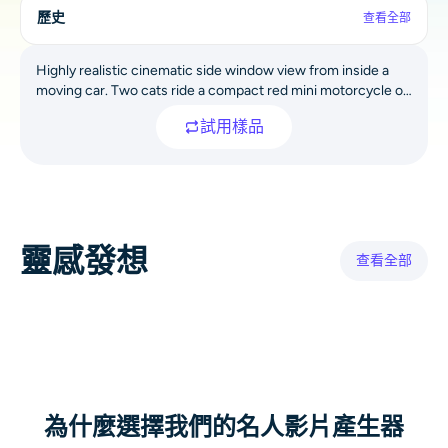
歷史
AI重新著色
查看全部
Highly realistic cinematic side window view from inside a
AI 風格圖片生成器
moving car. Two cats ride a compact red mini motorcycle on
an American suburban road: an orange tabby cat drives with
肖像工具
試用樣品
both front paws gripping the handlebars, surprised and
determined expression, ears slightly back in the wind; a
fluffy pure white passenger cat holds a shiny empty metal
髮型更換器
food bowl with one paw, the other paw for balance, mouth
wide open as if yelling. The mini bike has a visible headlight,
black tires and a small license plate area. Background
換衣服
靈感發想
features suburban houses, trees, power lines, concrete
查看全部
barrier, passing cars and partly cloudy sky. Dynamic
background motion blur to convey speed, natural daylight,
AI寶貝
humorous and absurd vibe.
AI濾鏡
爆頭生成器專業版
為什麼選擇我們的名人影片產生器