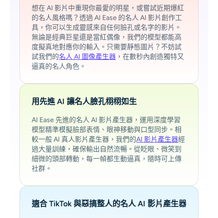
想在 AI 影片中重現你最愛的明星，或嘗試近期爆紅
的名人風格嗎？透過 AI Ease 的名人 AI 影片創作工
具，你可以生成靈感來自任何臉孔或名字的影片。
無論是經典巨星還是當紅偶像，我們的模型都能高
度擬真地對應你的輸入。只需要靜態圖片？不妨試
試我們的
名人 AI 圖像產生器
，在數秒內創造獨特又
逼真的名人角色。
用先進 AI 讓名人臉孔栩栩如生
AI Ease 先進的名人 AI 影片產生器，運用深度學習
模型精準模擬臉部表情、眼神移動與口型同步。相
較一般 AI 真人影片產生器，我們的
AI 影片產生器
經
過大量訓練，確保輸出自然流暢。從眨眼、微笑到
細微的頭部轉動，每一幀都生動逼真，隨時可上傳
社群。
適合 TikTok 與惡搞整人的名人 AI 影片產生器