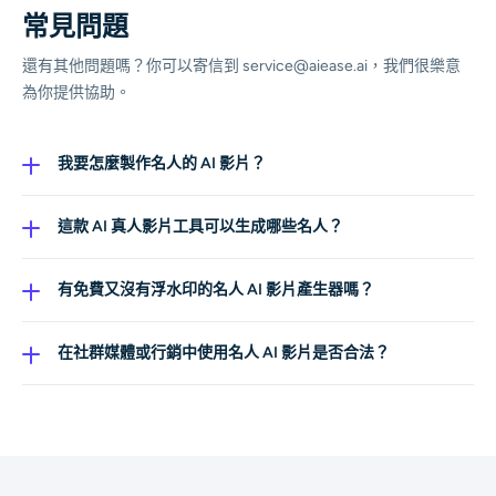
常見問題
還有其他問題嗎？你可以寄信到 service@aiease.ai，我們很樂意
為你提供協助。
我要怎麼製作名人的 AI 影片？
你可以使用 AI Ease 的 AI 影片產生器，輕鬆製作名人 AI 影
片。只要上傳照片或輸入簡短文字提示，我們的 AI 引擎就
這款 AI 真人影片工具可以生成哪些名人？
能快速把你的想法變成影片。
AI Ease 讓你生成靈感來自任何名人外型的影片，例如經
典巨星或當紅明星。你也可以透過我們的 AI 真人產生器，
有免費又沒有浮水印的名人 AI 影片產生器嗎？
創造虛構角色。
AI Ease 提供免費試用來生成名人 AI 影片。之後你可以升
級方案，取得無浮水印、HD 輸出與完整功能。
在社群媒體或行銷中使用名人 AI 影片是否合法？
使用 AI Ease 創作的影片屬於虛擬模擬，主要用於娛樂。
你可以在社群媒體上以個人用途分享。不過，將名人肖像
用於商業目的可能涉及肖像權；若用於行銷或宣傳，請務
必取得適當授權。