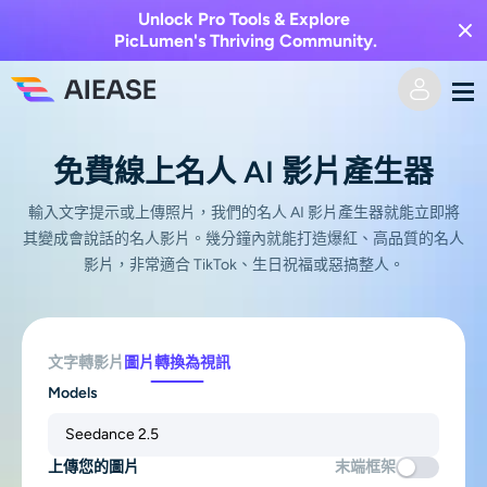
Unlock Pro Tools & Explore
PicLumen's Thriving Community.
家
免費線上名人 AI 影片產生器
AI視頻
輸入文字提示或上傳照片，我們的名人 AI 影片產生器就能立即將
其變成會說話的名人影片。幾分鐘內就能打造爆紅、高品質的名人
影片，非常適合 TikTok、生日祝福或惡搞整人。
視覺特效
文字轉視頻
圖像轉視頻
AI圖像
文字轉影片
圖片轉換為視訊
視頻效果
Models
人工智慧工具
以圖生圖
Seedance 2.5
AI親吻生成器
文字轉圖片
定價
相片編輯與創作工具
上傳您的圖片
末端框架