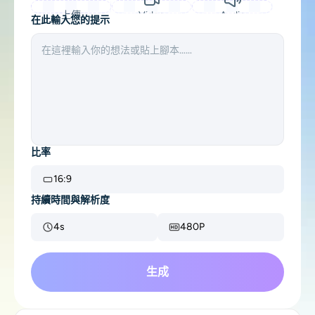
支援的人工智慧模型
上傳
Video
Audio
AI擁抱生成器
照片增強器
在此輸入您的提示
Seedream 5.0 專業版
Nano Banana Pro
Seedream 4.5
納米香蕉
通量 Kontext
AI舞蹈生成器
物件移除器
支援的人工智慧模型
浮水印去除器
Seedance 2.5
Seedance 2.0
Kling 2.6 Motion Control
Veo 3.1
Sora 2.0
Kling 2.6 Pro
Kling 2.1 Master
背景去除劑
比率
Hailuo 2.3
Wan 2.5
AI背景
16:9
持續時間與解析度
照片修復
4s
480P
AI擴展器
生成
人工智慧替換器