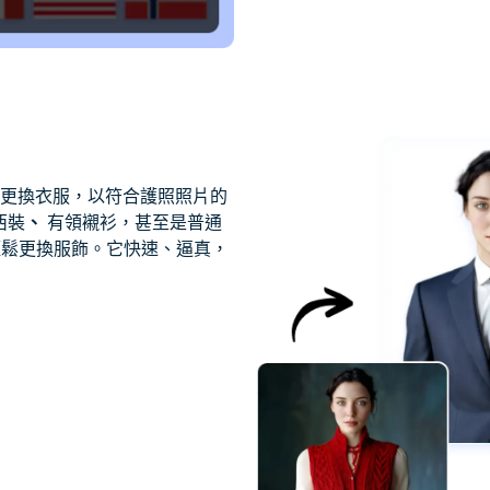
輕鬆更換衣服，以符合護照照片的
西裝
、
有領襯衫，甚至是普通
輕鬆更換服飾。它快速、逼真，