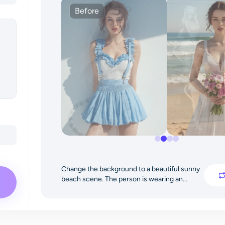
Before
Change the background to a beautiful sunny
beach scene. The person is wearing an
elegant wedding dress and holding a bouquet
of pink flowers. Capture a bright summer
atmosphere with ocean waves and warm
sunlight. Maintain the person’s identity, pose,