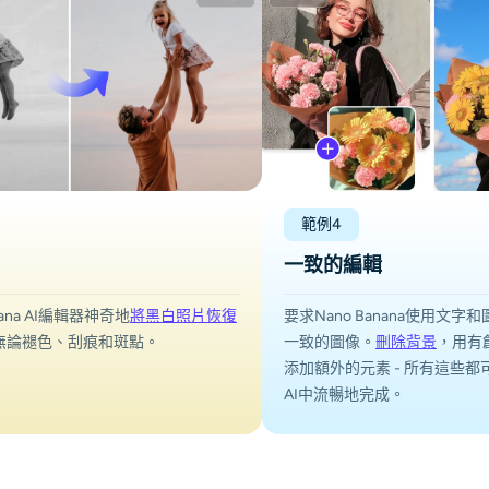
範例4
一致的編輯
nana AI編輯器神奇地
將黑白照片恢復
要求Nano Banana使用文
無論褪色、刮痕和斑點。
一致的圖像。
刪除背景
，用有
添加額外的元素 - 所有這些都可以
AI中流暢地完成。