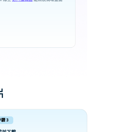
片
步驟 3