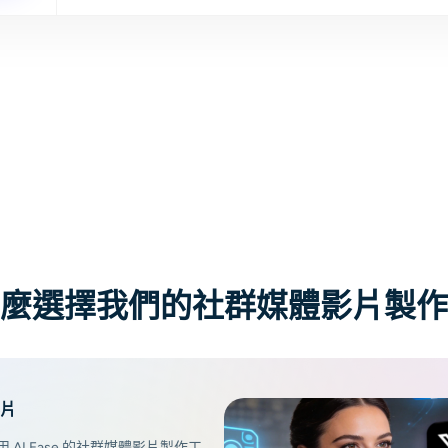
fingers: a sharp white shockwave ripples out,
freezing dust, pigeons mid-flight, and pedestrians
in place. Silence falls; only his footsteps echo. He
brushes frozen pigeons, eyes a statuesque woman
in a red dress with wind-swept hair, and whispers,
"Perfect." He snaps again—a stronger reverse
shockwave. Time resumes: crowds move, pigeons
scatter, leaves fall. He melts into the city as the
camera cranes up. Fade to black.
麼選擇我們的社群媒體影片製作
片
I Ease 的社群媒體影片製作工