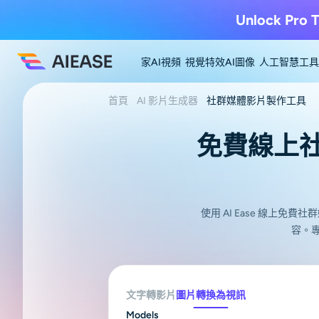
Unlock Pro T
家
AI視頻
視覺特效
AI圖像
人工智慧工具
首頁
AI 影片生成器
社群媒體影片製作工具
免費線上
使用 AI Ease 線
容。專
文字轉影片
圖片轉換為視訊
Models