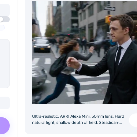
Ultra-realistic. ARRI Alexa Mini, 50mm lens. Hard
natural light, shallow depth of field. Steadicam
medium shot tracks a sharp young man in a black
suit walking through a busy street. He snaps his