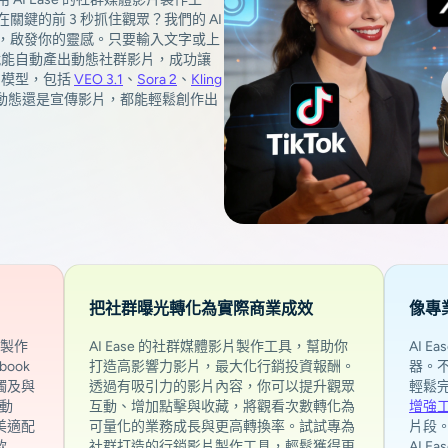
鍵的前 3 秒抓住觀眾？我們的 AI
，啟發你的靈感。只要輸入文字或上
，就能自動產出動態社群影片，成功讓
片模型，包括
VEO 3.1
、
Sora 2
、
Kling
動態還是宣傳影片，都能輕鬆創作出
把社群曝光轉化為實際商業成效
像專
台製作
AI Ease 的社群媒體影片製作工具，幫助你
AI 
ook
打造高影響力影片，最大化行銷投資報酬。
器。
觸及與
透過有吸引力的影片內容，你可以提升觀眾
輕鬆
時動
互動、增加點擊與收藏，將觀看次數轉化為
增強
美適配
可量化的業務成長與更高轉換率。試試專為
片段
款
社群打造的行銷影片製作工具，輕鬆獲得更
AI E