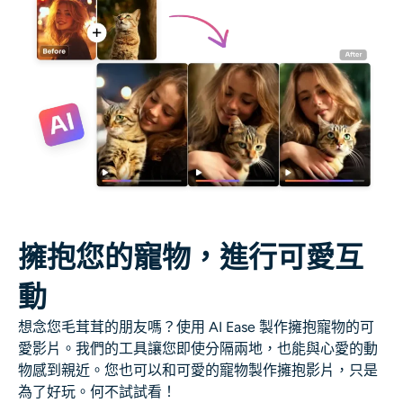
擁抱您的寵物，進行可愛互
動
想念您毛茸茸的朋友嗎？使用 AI Ease 製作擁抱寵物的可
愛影片。我們的工具讓您即使分隔兩地，也能與心愛的動
物感到親近。您也可以和可愛的寵物製作擁抱影片，只是
為了好玩。何不試試看！