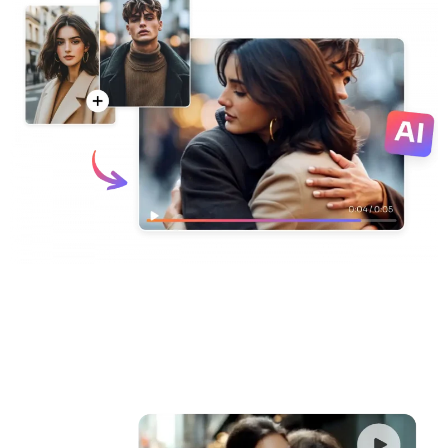
支援的人工智慧模型
AI擁抱生成器
照片增強器
Seedream 5.0 專業版
Nano Banana Pro
Seedream 4.5
納米香蕉
通量 Kontext
AI舞蹈生成器
物件移除器
支援的人工智慧模型
浮水印去除器
Seedance 2.5
Seedance 2.0
Kling 2.6 Motion Control
Veo 3.1
Sora 2.0
Kling 2.6 Pro
Kling 2.1 Master
背景去除劑
Hailuo 2.3
Wan 2.5
AI背景
照片修復
AI擴展器
人工智慧替換器