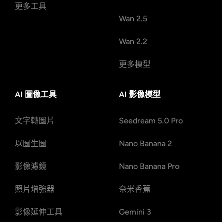
更多工具
Wan 2.5
Wan 2.2
更多模型
AI 圖像工具
AI 影像模型
文字轉圖片
Seedream 5.0 Pro
以圖生圖
Nano Banana 2
影像濾鏡
Nano Banana Pro
照片增強器
奈米香蕉
影像延伸工具
Gemini 3