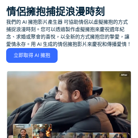
情侶擁抱捕捉浪漫時刻
我們的 AI 擁抱影片產生器 可協助情侶以虛擬擁抱的方式
捕捉浪漫時刻。您可以透過製作虛擬擁抱來慶祝週年紀
念、求婚或聚會的喜悅，以全新的方式擁抱您的摯愛，讓
愛情永存。用 AI 生成的情侶擁抱影片來慶祝和傳播愛情！
立即取得 AI 擁抱