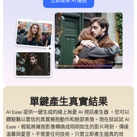
立即取得 AI 擁抱
單鍵產生真實結果
AI Ease 提供一鍵生成的線上無憂 AI 視訊產生器 。您可以
體驗難以置信的真實擁抱動作和臉部表情。現在就試試 AI
Ease，輕鬆將擁抱影像轉換成栩栩如生的影片時刻，傳達
溫馨與愛意。不需要任何技術，只需立即產生逼真的效