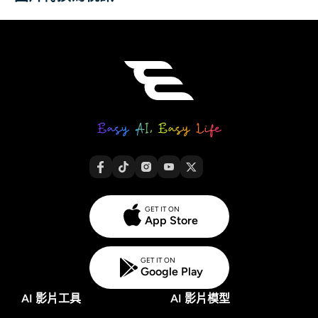
GET IT ON
App Store
GET IT ON
Google Play
AI 影片工具
AI 影片模型