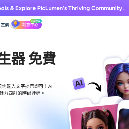
ols & Explore
PicLumen's Thriving Community.
創意中心
定價
ll產生器 免費
只需輸入文字提示即可！AI
、魅力四射的時尚娃娃。