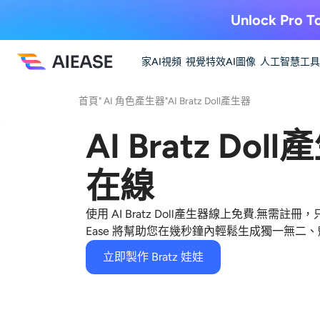
Unlock Pro To
家
AI視頻
視覺特效
AI圖像
人工智慧工具
首頁
"
AI 角色產生器
"
AI Bratz Doll產生器
AI Bratz Do
在線
使用
AI Bratz Doll產生器
線上免費
.無需註冊，
Ease 將幫助您在幾秒鐘內輕鬆生成獨一無二
立即製作 Bratz 娃娃