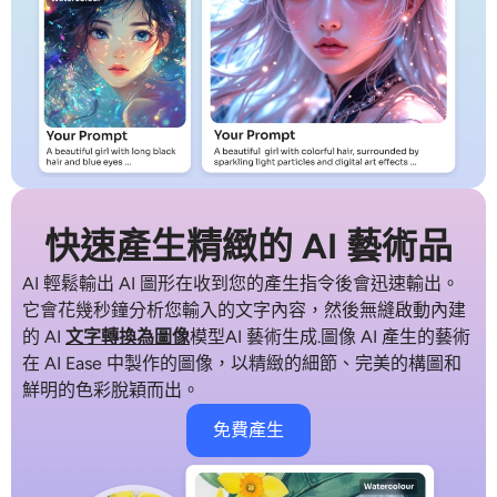
AI頭像生成器
護照照片製作工具
視頻工具
視頻效果
快速產生精緻的 AI 藝術品
視頻增強器
AI 輕鬆輸出
AI 圖形
在收到您的產生指令後會迅速輸出。
它會花幾秒鐘分析您輸入的文字內容，然後無縫啟動內建
影片浮水印去除器
的 AI
文字轉換為圖像
模型
AI 藝術生成
.圖像
AI 產生的藝術
在 AI Ease 中製作的圖像，以精緻的細節、完美的構圖和
鮮明的色彩脫穎而出。
免費產生