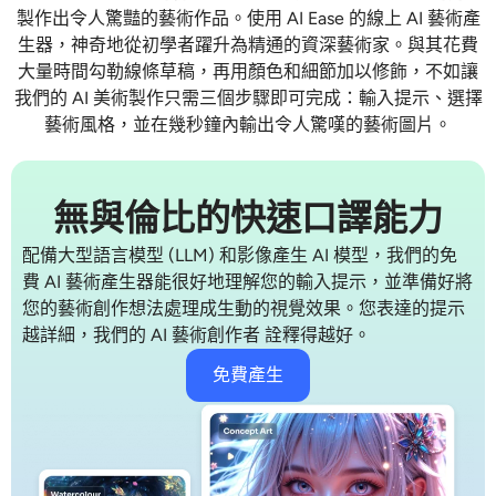
製作出令人驚豔的藝術作品。使用 AI Ease 的線上
AI 藝術產
AI重新著色
生器
，神奇地從初學者躍升為精通的資深藝術家。與其花費
大量時間勾勒線條草稿，再用顏色和細節加以修飾，不如讓
AI 風格圖片生成器
我們的
AI 美術製作
只需三個步驟即可完成：輸入提示、選擇
藝術風格，並在幾秒鐘內輸出令人驚嘆的藝術圖片。
肖像工具
髮型更換器
無與倫比的快速口譯能力
配備大型語言模型 (LLM) 和影像產生 AI 模型，我們的免
換衣服
費
AI 藝術產生器
能很好地理解您的輸入提示，並準備好將
您的藝術創作想法處理成生動的視覺效果。您表達的提示
AI寶貝
越詳細，我們的
AI 藝術創作者
詮釋得越好。
免費產生
AI濾鏡
爆頭生成器專業版