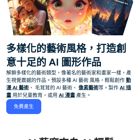
多樣化的藝術風格，打造創
意十足的 AI 圖形作品
解鎖多樣化的藝術類型，像著名的藝術家和畫家一樣，產
生視覺震撼的作品。預設多種
AI 藝術
風格，輕鬆創作
動
漫 AI 藝術
、
毛茸茸的 AI 藝術
、
像素藝術
等。製作
AI 插
畫
用於兒童教育，或用
AI 漫畫
產生。
免費產生