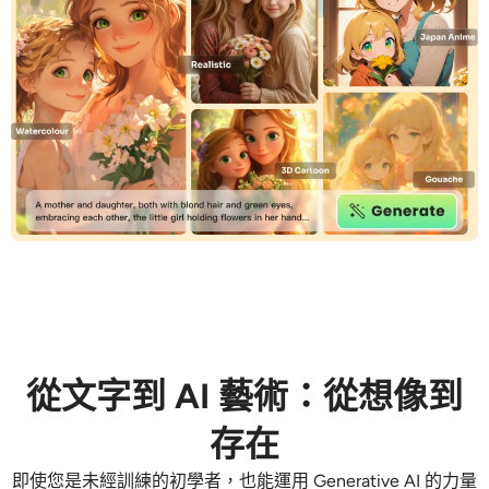
支援的人工智慧模型
AI擁抱生成器
照片增強器
Seedream 5.0 專業版
Nano Banana Pro
Seedream 4.5
納米香蕉
通量 Kontext
AI舞蹈生成器
物件移除器
支援的人工智慧模型
浮水印去除器
Seedance 2.0
Kling 2.6 Motion Control
Veo 3.1
Sora 2.0
Kling 2.6 Pro
Kling 2.1 Master
Hailuo 2.3
背景去除劑
Wan 2.5
AI背景
照片修復
從文字到 AI 藝術：從想像到
AI擴展器
存在
人工智慧替換器
即使您是未經訓練的初學者，也能運用 Generative AI 的力量