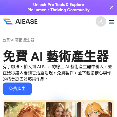
Unlock Pro Tools & Explore
PicLumen's Thriving Community.
家
首頁
"
AI 藝術
產生器
AI視頻
免費 AI 藝術產生器
視覺特效
文字轉視頻
有了想法，輸入到 AI Ease 的線上
AI 藝術產生器
中輸入，並
在幾秒鐘內看到它活靈活現。免費製作，並下載您精心製作
的精美高畫質藝術作品。
圖像轉視頻
AI圖像
免費產生
視頻效果
人工智慧工具
以圖生圖
AI親吻生成器
文字轉圖片
定價
相片編輯與創作工具