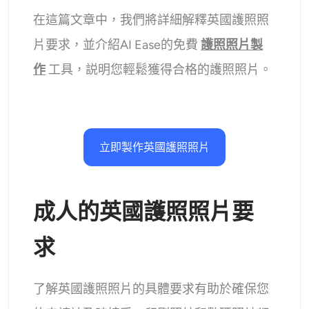
AI重新著色
在這篇文章中，我們將詳細解釋英國護照照
片要求，並介紹AI Ease的免費
護照照片製
AI 風格圖片生成器
作
工具，説明您輕鬆獲得合格的護照照片。
肖像工具
髮型更換器
立即製作英國護照照片
換衣服
AI寶貝
成人的英國護照照片要
求
AI濾鏡
爆頭生成器專業版
了解英國護照照片的具體要求有助於確保您