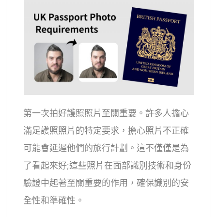
支援的人工智慧模型
AI擁抱生成器
照片增強器
Seedream 5.0 專業版
Nano Banana Pro
Seedream 4.5
納米香蕉
通量 Kontext
AI舞蹈生成器
物件移除器
支援的人工智慧模型
浮水印去除器
Seedance 2.0
Kling 2.6 Motion Control
Veo 3.1
Sora 2.0
Kling 2.6 Pro
Kling 2.1 Master
Hailuo 2.3
背景去除劑
Wan 2.5
第一次拍好護照照片至關重要。許多人擔心
AI背景
滿足護照照片的特定要求，擔心照片不正確
照片修復
可能會延遲他們的旅行計劃。這不僅僅是為
了看起來好;這些照片在面部識別技術和身份
AI擴展器
驗證中起著至關重要的作用，確保識別的安
人工智慧替換器
全性和準確性。