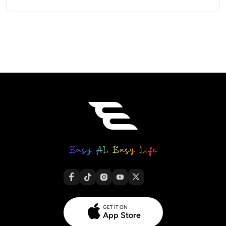
GET IT ON
App Store