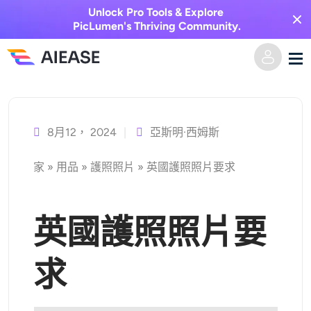
Unlock Pro Tools & Explore
PicLumen's Thriving Community.
跳
家
至
主
8月12， 2024
亞斯明·西姆斯
AI視頻
要
家
»
用品
»
護照照片
»
英國護照照片要求
內
視覺特效
文字轉視頻
容
圖像轉視頻
AI圖像
英國護照照片要
視頻效果
人工智慧工具
以圖生圖
求
AI親吻生成器
文字轉圖片
定價
相片編輯與創作工具