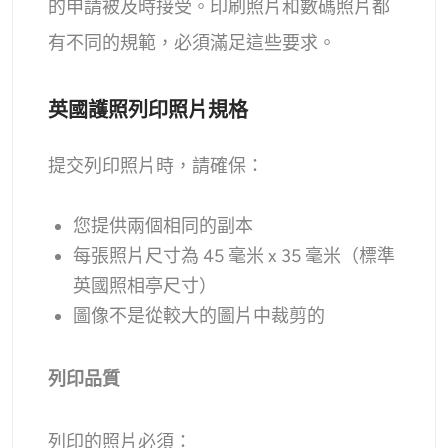
的申請被及時接受。印刷照片和數碼照片都
AI頭像生成器
有不同的規範，必須滿足這些要求。
護照照片製作工具
英國護照列印照片規格
視頻工具
提交列印照片時，請確保：
視頻效果
您提供兩個相同的副本
視頻增強器
每張照片尺寸為 45 毫米 x 35 毫米（標準
英國照相亭尺寸）
影片浮水印去除器
圖像不是從較大的圖片中裁剪的
列印品質
列印的照片必須：