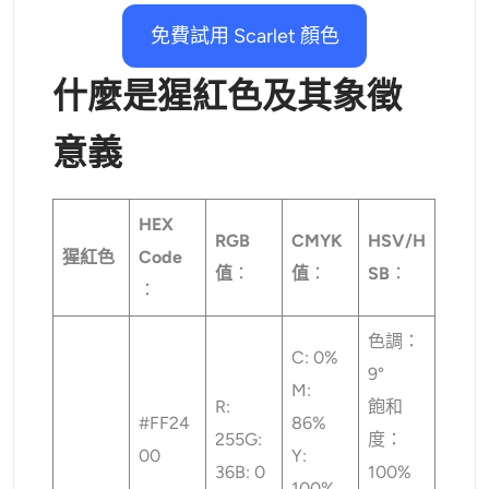
AI重新著色
免費試用 Scarlet 顏色
AI 風格圖片生成器
什麼是猩紅色及其象徵
肖像工具
意義
髮型更換器
HEX
RGB
CMYK
HSV/H
猩紅色
Code
換衣服
值
：
值
：
SB
：
：
AI寶貝
色調：
C: 0%
9°
AI濾鏡
M:
R:
飽和
#FF24
86%
255G:
度：
爆頭生成器專業版
00
Y:
36B: 0
100%
100%