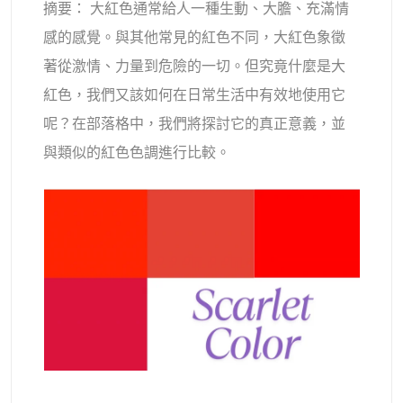
摘要： 大紅色通常給人一種生動、大膽、充滿情
支援的人工智慧模型
AI擁抱生成器
照片增強器
感的感覺。與其他常見的紅色不同，大紅色象徵
Seedream 5.0 專業版
Nano Banana Pro
Seedream 4.5
著從激情、力量到危險的一切。但究竟什麼是大
納米香蕉
通量 Kontext
AI舞蹈生成器
物件移除器
紅色，我們又該如何在日常生活中有效地使用它
支援的人工智慧模型
呢？在部落格中，我們將探討它的真正意義，並
浮水印去除器
Seedance 2.0
Kling 2.6 Motion Control
Veo 3.1
與類似的紅色色調進行比較。
Sora 2.0
Kling 2.6 Pro
Kling 2.1 Master
Hailuo 2.3
背景去除劑
Wan 2.5
AI背景
照片修復
AI擴展器
人工智慧替換器