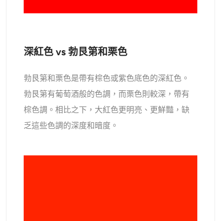
深紅色 vs 勃艮第和栗色
勃艮第和栗色是帶有棕色或紫色底色的深紅色。
勃艮第有葡萄酒般的色調，而栗色則較深，帶有
棕色調。相比之下，大紅色更明亮、更鮮豔，缺
乏這些色調的深度和暗度。