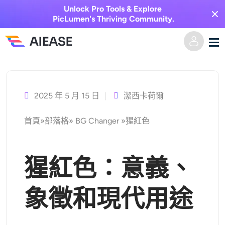
Unlock Pro Tools & Explore
PicLumen's Thriving Community.
跳
家
至
主
2025 年 5 月 15 日
潔西卡荷爾
AI視頻
要
首頁
»
部落格
»
BG Changer
»
猩紅色
內
視覺特效
文字轉視頻
容
圖像轉視頻
AI圖像
猩紅色：意義、
視頻效果
人工智慧工具
以圖生圖
象徵和現代用途
AI親吻生成器
文字轉圖片
定價
相片編輯與創作工具