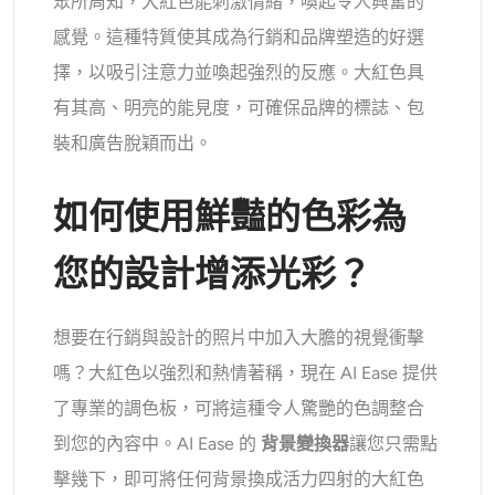
眾所周知，大紅色能刺激情緒，喚起令人興奮的
感覺。這種特質使其成為行銷和品牌塑造的好選
擇，以吸引注意力並喚起強烈的反應。大紅色具
有其高、明亮的能見度，可確保品牌的標誌、包
裝和廣告脫穎而出。
如何使用鮮豔的色彩為
您的設計增添光彩？
想要在行銷與設計的照片中加入大膽的視覺衝擊
嗎？大紅色以強烈和熱情著稱，現在 AI Ease 提供
了專業的調色板，可將這種令人驚艷的色調整合
到您的內容中。AI Ease 的
背景變換器
讓您只需點
擊幾下，即可將任何背景換成活力四射的大紅色