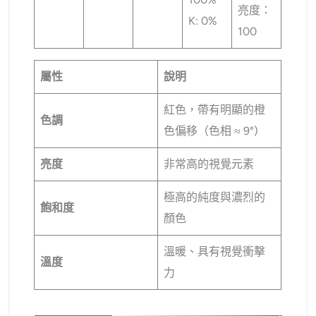
AI頭像生成器
亮度：
K: 0%
100
護照照片製作工具
屬性
說明
視頻工具
紅色，帶有明顯的橙
色調
視頻效果
色偏移（色相 ≈ 9°)
亮度
非常高的視覺元素
視頻增強器
極高的純度與濃烈的
影片浮水印去除器
飽和度
顏色
溫暖、具有視覺衝擊
溫度
力