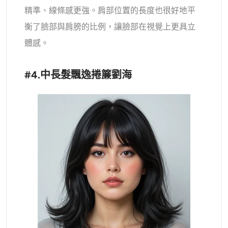
精準、線條感更強。肩部位置的長度也很好地平
衡了臉部與肩膀的比例，讓臉部在視覺上更具立
體感。
#4.中長髮飄逸捲簾劉海