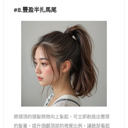
#8.豐盈半扎馬尾
將頭頂的頭髮微微向上紮起，可立即創造出豐厚
的髮量，提升頭顱頂部的視覺比例，讓臉部看起