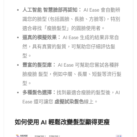
人工智能
智慧臉部再
認知：
AI Ease 會自動辨
識您的臉型 (包括圓臉、長臉、方臉等)，特別
適合尋找「瘦臉髮型」的圓臉使用者。
逼真的模擬效果：
AI Ease 生成的結果非常自
然，具有真實的髮質，可幫助您仔細評估髮
型。
豐富的髮型庫：
AI Ease 可幫助您嘗試各種胖
臉瘦臉
髮型，例如中層、長層、短髮等流行髮
型。
多種髮色選擇：
找到最適合瘦臉的髮型後，AI
Ease 還可讓您
虛擬試染髮色
線上。
如何使用 AI 輕鬆改變髮型顯得更瘦