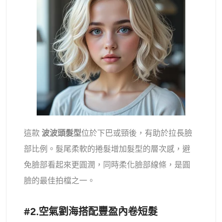
這款
波波頭髮型
位於下巴或頸後，有助於拉長臉
部比例。髮尾柔軟的捲髮增加髮型的層次感，避
免臉部看起來更圓潤，同時柔化臉部線條，是圓
臉的最佳拍檔之一。
#2.空氣劉海搭配豐盈內卷短髮