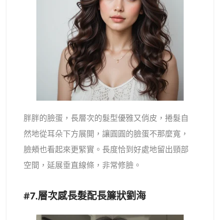
胖胖的臉蛋，長層次的髮型優雅又俏皮，捲髮自
然地從耳朵下方展開，讓圓圓的臉蛋不那麼寬，
臉頰也看起來更緊實。長度恰到好處地留出頸部
空間，延展垂直線條，非常修臉。
#7.層次感長髮配長簾狀劉海