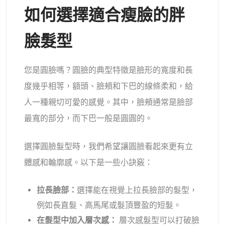
AI重新著色
如何選擇適合瘦臉的胖
AI 風格圖片生成器
臉髮型
肖像工具
您是圓臉嗎？圓臉的典型特徵是臉形的寬度和長
度幾乎相等，額頭、臉頰和下巴的線條柔和，給
髮型更換器
人一種親切可愛的感覺。其中，臉頰通常是臉部
最寬的部分，而下巴一般是圓圓的。
換衣服
選擇圓臉髮型時，我們希望讓圓臉看起來更有立
AI寶貝
體感和輪廓感。以下是一些小訣竅：
AI濾鏡
拉長臉部：
選擇能在視覺上拉長臉部的髮型，
爆頭生成器專業版
例如長直髮、高馬尾或髮頂豐盈的短髮。
在髮型中加入層次感：
層次感髮型可以打破臉