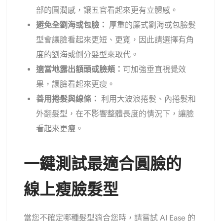
AI頭像生成器
部的圓潤感，讓五官看起來更有立體感。
避免全劉海或包臉：
厚重的簾式劉海或包臉髮
護照照片製作工具
型會讓臉看起來更短、更寬，因此請選擇有角
度的劉海或側分髮型來取代。
視頻工具
適當地露出額頭或臉頰：
可加強垂直視覺效
果，讓臉看起來更瘦。
視頻效果
善用捲髮與線條：
利用大波浪捲髮、內捲髮和
外翻髮型，在不影響整體長度的情況下，讓臉
視頻增強器
看起來更瘦。
影片浮水印去除器
一鍵測試最適合圓臉的
線上瘦臉髮型
當您不確定哪種髮型適合您時，請嘗試 AI Ease 的