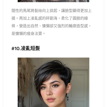
隨性的馬尾將髮絲向上拢起，讓臉型顯得更加上
揚。再加上凌亂感的碎劉海，柔化了圓臉的線
條，營造出自然、慵懶卻又強烈的輪廓造型感，
是慵懶的瘦身法寶。
#10.凌亂短髮