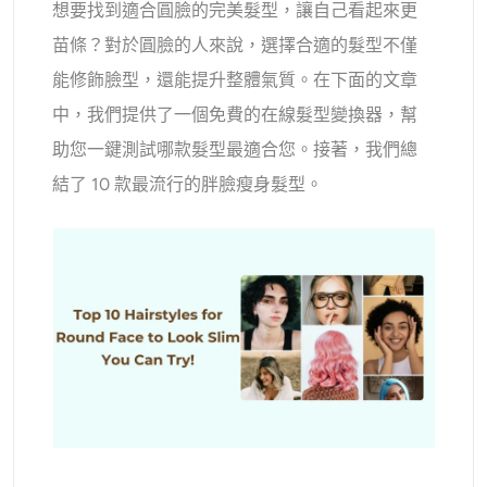
想要找到適合圓臉的完美髮型，讓自己看起來更
支援的人工智慧模型
AI擁抱生成器
照片增強器
苗條？對於圓臉的人來說，選擇合適的髮型不僅
Seedream 5.0 專業版
Nano Banana Pro
Seedream 4.5
能修飾臉型，還能提升整體氣質。在下面的文章
納米香蕉
通量 Kontext
AI舞蹈生成器
物件移除器
中，我們提供了一個免費的在線髮型變換器，幫
支援的人工智慧模型
助您一鍵測試哪款髮型最適合您。接著，我們總
浮水印去除器
Seedance 2.5
Seedance 2.0
Kling 2.6 Motion Control
結了 10 款最流行的胖臉瘦身髮型。
Veo 3.1
Sora 2.0
Kling 2.6 Pro
Kling 2.1 Master
背景去除劑
Hailuo 2.3
Wan 2.5
AI背景
照片修復
AI擴展器
人工智慧替換器