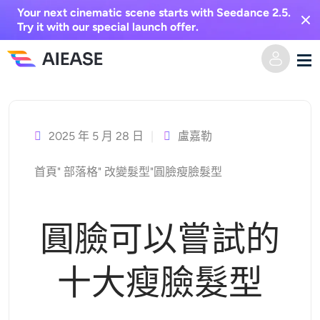
Your next cinematic scene starts with Seedance 2.5.
Try it with our special launch offer.
跳
家
至
主
2025 年 5 月 28 日
盧嘉勒
AI視頻
要
首頁
"
部落格
"
改變髮型
"
圓臉瘦臉髮型
內
視覺特效
文字轉視頻
容
圖像轉視頻
AI圖像
圓臉可以嘗試的
視頻效果
人工智慧工具
以圖生圖
十大瘦臉髮型
AI親吻生成器
文字轉圖片
定價
相片編輯與創作工具