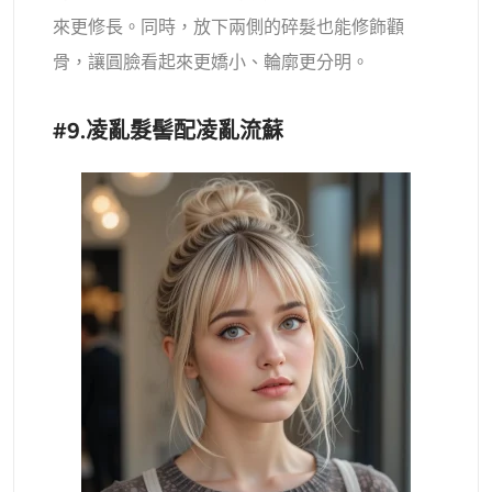
來更修長。同時，放下兩側的碎髮也能修飾顴
骨，讓圓臉看起來更嬌小、輪廓更分明。
#9.凌亂髮髻配凌亂流蘇