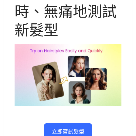
支援的人工智慧模型
時、無痛地測試
AI擁抱生成器
照片增強器
Seedream 5.0 專業版
Nano Banana Pro
Seedream 4.5
納米香蕉
通量 Kontext
AI舞蹈生成器
新髮型
物件移除器
支援的人工智慧模型
浮水印去除器
Seedance 2.0
Kling 2.6 Motion Control
Veo 3.1
Sora 2.0
Kling 2.6 Pro
Kling 2.1 Master
Hailuo 2.3
背景去除劑
Wan 2.5
AI背景
照片修復
AI擴展器
人工智慧替換器
立即嘗試髮型