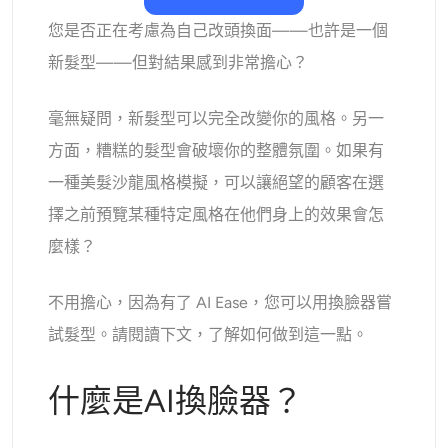
AI重新著色
您是否正在考慮為自己改頭換面——也許是一個
新髮型——但對結果感到非常擔心？
AI 風格圖片生成器
毫無疑問，新髮型可以完全改變你的風格。另一
肖像工具
方面，糟糕的髮型會破壞你的整體氛圍。如果有
一種美髮沙龍風格模擬，可以讓絕望的顧客在選
髮型更換器
擇之前預覽某種特定風格在他們身上的效果會怎
換衣服
麼樣？
AI寶貝
不用擔心，因為有了 AI Ease，您可以用換臉器嘗
試髮型。請閱讀下文，了解如何做到這一點。
AI濾鏡
什麼是AI換臉器？
爆頭生成器專業版