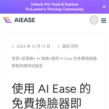
Unlock Pro Tools & Explore
PicLumen's Thriving Community.
跳
家
至
主
2024 年 10 月 13 日
莫莉·貝利
AI視頻
要
首頁
»
部落格
»
AI 換臉
»
使用 AI Ease 的免費換臉器
內
視覺特效
文字轉視頻
輕鬆快速地試髮型
容
圖像轉視頻
AI圖像
使用 AI Ease 的
視頻效果
人工智慧工具
以圖生圖
免費換臉器即
AI親吻生成器
文字轉圖片
定價
相片編輯與創作工具