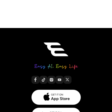
GET IT ON
App Store