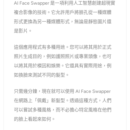
AI Face Swapper 是一項利用人工智慧創建超現實
AI頭像生成器
複合影像的技術。它允許用戶將臉孔從一種媒體
護照照片製作工具
形式更換為另一種媒體形式，無論是靜態圖片還
是影片。
視頻工具
這個應用程式有多種用途。您可以將其用於正式
視頻效果
照片生成目的，例如護照照片或專業頭像，也可
以將其用於模因和娛樂。它還具有實際用途，例
視頻增強器
如換臉來測試不同的髮型。
影片浮水印去除器
只需幾分鐘，現在就可以使用 AI Face Swapper
在網路上「佩戴」新髮型。透過這種方式，人們
可以嘗試多種風格，而不必擔心特定風格在他們
的臉上看起來如何。