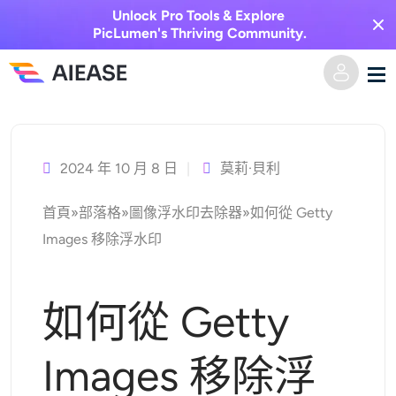
Unlock Pro Tools & Explore
PicLumen's Thriving Community.
跳
家
至
主
2024 年 10 月 8 日
莫莉·貝利
AI視頻
要
首頁
»
部落格
»
圖像浮水印去除器
»
如何從 Getty
內
視覺特效
文字轉視頻
Images 移除浮水印
容
圖像轉視頻
AI圖像
如何從 Getty
視頻效果
人工智慧工具
以圖生圖
Images 移除浮
AI親吻生成器
文字轉圖片
定價
相片編輯與創作工具