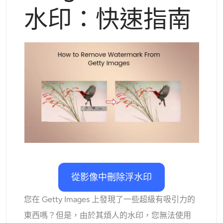
支援的人工智慧模型
水印：快速指南
AI擁抱生成器
照片增強器
Seedream 5.0 專業版
Nano Banana Pro
Seedream 4.5
納米香蕉
通量 Kontext
AI舞蹈生成器
物件移除器
支援的人工智慧模型
浮水印去除器
Seedance 2.0
Kling 2.6 Motion Control
Veo 3.1
Sora 2.0
Kling 2.6 Pro
Kling 2.1 Master
Hailuo 2.3
背景去除劑
Wan 2.5
AI背景
照片修復
從影像中刪除浮水印
AI擴展器
您在 Getty Images 上發現了一些超級有吸引力的
人工智慧替換器
東西嗎？但是，由於其煩人的水印，您無法使用