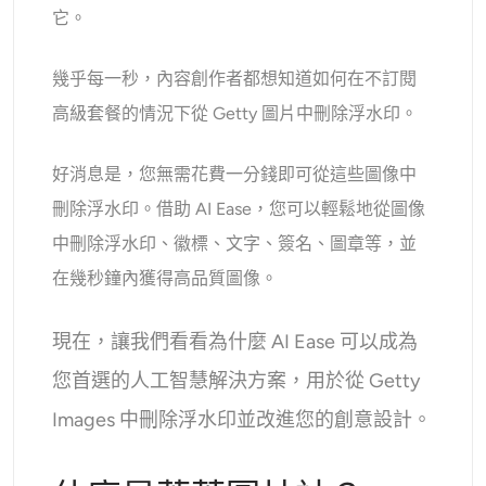
它。
AI重新著色
AI 風格圖片生成器
幾乎每一秒，內容創作者都想知道如何在不訂閱
高級套餐的情況下從 Getty 圖片中刪除浮水印。
肖像工具
好消息是，您無需花費一分錢即可從這些圖像中
髮型更換器
刪除浮水印。借助 AI Ease，您可以輕鬆地從圖像
中刪除浮水印、徽標、文字、簽名、圖章等，並
換衣服
在幾秒鐘內獲得高品質圖像。
AI寶貝
現在，讓我們看看為什麼 AI Ease 可以成為
您首選的人工智慧解決方案，用於從 Getty
AI濾鏡
Images 中刪除浮水印並改進您的創意設計。
爆頭生成器專業版