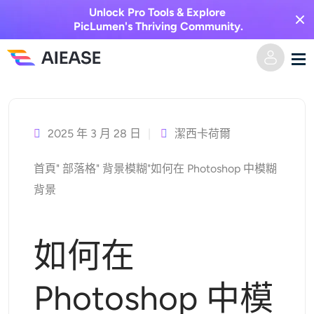
Unlock Pro Tools & Explore
PicLumen's Thriving Community.
跳
家
至
主
2025 年 3 月 28 日
潔西卡荷爾
AI視頻
要
首頁
"
部落格
"
背景模糊
"
如何在 Photoshop 中模糊
內
視覺特效
文字轉視頻
背景
容
圖像轉視頻
AI圖像
如何在
視頻效果
人工智慧工具
以圖生圖
Photoshop 中模
AI親吻生成器
文字轉圖片
定價
相片編輯與創作工具