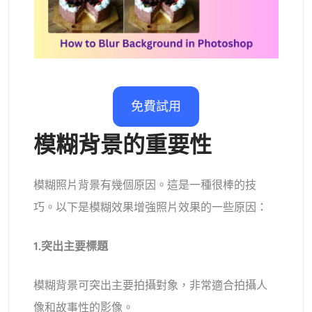
AI重新著色
AI 風格圖片生成器
肖像工具
免費試用
髮型更換器
模糊背景的重要性
換衣服
模糊照片背景有幾個原因。這是一種很棒的技
AI寶貝
巧。以下是模糊效果增強照片效果的一些原因：
AI濾鏡
1.突出主要標題
爆頭生成器專業版
模糊背景可突出主要拍攝對象，非常適合拍攝人
像和故事性的影像。