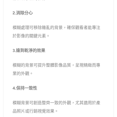
AI頭像生成器
2.消除分心
護照照片製作工具
模糊處理可移除雜亂的背景，確保觀看者能專注
視頻工具
於影像的關鍵元素。
視頻效果
3.達到乾淨的效果
視頻增強器
模糊的背景可提升整體影像品質，呈現精緻而專
業的外觀。
影片浮水印去除器
4.保持一致性
模糊背景可創造整齊一致的外觀，尤其適用於產
品照片或行銷視覺效果。