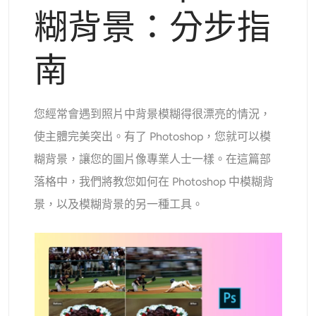
支援的人工智慧模型
糊背景：分步指
AI擁抱生成器
照片增強器
Seedream 5.0 專業版
Nano Banana Pro
Seedream 4.5
納米香蕉
通量 Kontext
AI舞蹈生成器
南
物件移除器
支援的人工智慧模型
浮水印去除器
Seedance 2.0
Kling 2.6 Motion Control
Veo 3.1
您經常會遇到照片中背景模糊得很漂亮的情況，
Sora 2.0
Kling 2.6 Pro
Kling 2.1 Master
Hailuo 2.3
使主體完美突出。有了 Photoshop，您就可以模
背景去除劑
Wan 2.5
糊背景，讓您的圖片像專業人士一樣。在這篇部
AI背景
落格中，我們將教您如何在 Photoshop 中模糊背
景，以及模糊背景的另一種工具。
照片修復
AI擴展器
人工智慧替換器