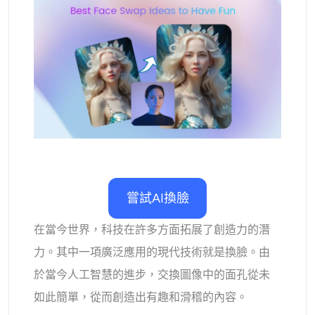
支援的人工智慧模型
AI擁抱生成器
照片增強器
Seedream 5.0 專業版
Nano Banana Pro
Seedream 4.5
納米香蕉
通量 Kontext
AI舞蹈生成器
物件移除器
支援的人工智慧模型
浮水印去除器
Seedance 2.0
Kling 2.6 Motion Control
Veo 3.1
Sora 2.0
Kling 2.6 Pro
Kling 2.1 Master
Hailuo 2.3
背景去除劑
Wan 2.5
AI背景
嘗試AI換臉
照片修復
在當今世界，科技在許多方面拓展了創造力的潛
力。其中一項廣泛應用的現代技術就是換臉。由
AI擴展器
於當今人工智慧的進步，交換圖像中的面孔從未
人工智慧替換器
如此簡單，從而創造出有趣和滑稽的內容。