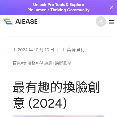
Unlock Pro Tools & Explore
PicLumen's Thriving Community.
跳
家
至
主
2024 年 10 月 10 日
莫莉·貝利
AI視頻
要
首頁
»
部落格
»
AI 換臉
»
換臉創意
內
視覺特效
文字轉視頻
容
圖像轉視頻
AI圖像
最有趣的換臉創
視頻效果
人工智慧工具
以圖生圖
意 (2024)
AI親吻生成器
文字轉圖片
定價
相片編輯與創作工具