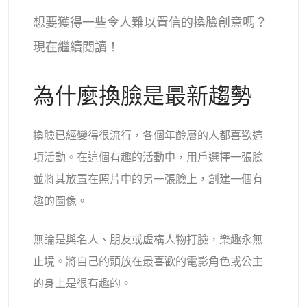
AI重新著色
想要獲得一些令人難以置信的換臉創意嗎？
現在繼續閱讀！
AI 風格圖片生成器
肖像工具
為什麼換臉是最新趨勢
髮型更換器
換臉已經變得很流行，各個年齡層的人都喜歡這
項活動。在這個有趣的活動中，用戶選擇一張臉
換衣服
並將其放置在照片中的另一張臉上，創建一個有
趣的圖像。
AI寶貝
無論是與名人、朋友或虛構人物打臉，樂趣永無
AI濾鏡
止境。將自己的頭放在最喜歡的電影角色或公主
爆頭生成器專業版
的身上是很有趣的。