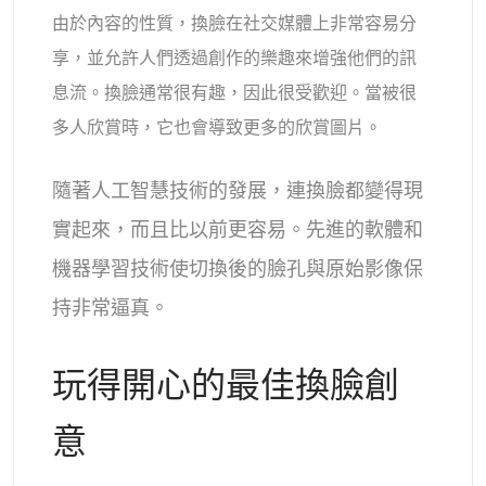
AI頭像生成器
由於內容的性質，換臉在社交媒體上非常容易分
享，並允許人們透過創作的樂趣來增強他們的訊
護照照片製作工具
息流。換臉通常很有趣，因此很受歡迎。當被很
多人欣賞時，它也會導致更多的欣賞圖片。
視頻工具
隨著人工智慧技術的發展，連換臉都變得現
視頻效果
實起來，而且比以前更容易。先進的軟體和
視頻增強器
機器學習技術使切換後的臉孔與原始影像保
持非常逼真。
影片浮水印去除器
玩得開心的最佳換臉創
意