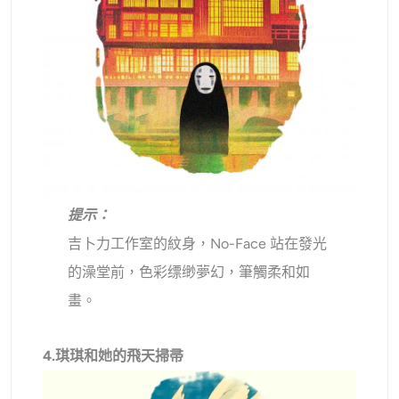
提示：
吉卜力工作室的紋身，No-Face 站在發光
的澡堂前，色彩缥缈夢幻，筆觸柔和如
畫。
4.琪琪和她的飛天掃帚