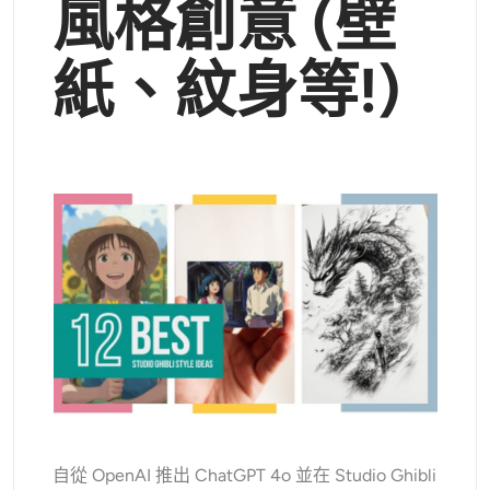
風格創意 (壁
支援的人工智慧模型
AI擁抱生成器
照片增強器
Seedream 5.0 專業版
Nano Banana Pro
Seedream 4.5
紙、紋身等!)
納米香蕉
通量 Kontext
AI舞蹈生成器
物件移除器
支援的人工智慧模型
浮水印去除器
Seedance 2.0
Kling 2.6 Motion Control
Veo 3.1
Sora 2.0
Kling 2.6 Pro
Kling 2.1 Master
Hailuo 2.3
背景去除劑
Wan 2.5
AI背景
照片修復
AI擴展器
人工智慧替換器
自從 OpenAI 推出 ChatGPT 4o 並在 Studio Ghibli