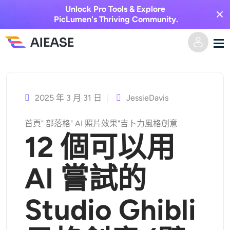
Unlock Pro Tools & Explore
PicLumen's Thriving Community.
跳
家
至
主
2025 年 3 月 31 日
JessieDavis
AI視頻
要
首頁
"
部落格
"
AI 照片效果
"
吉卜力風格創意
內
視覺特效
文字轉視頻
12 個可以用
容
圖像轉視頻
AI圖像
AI 嘗試的
視頻效果
人工智慧工具
以圖生圖
Studio Ghibli
AI親吻生成器
文字轉圖片
定價
相片編輯與創作工具