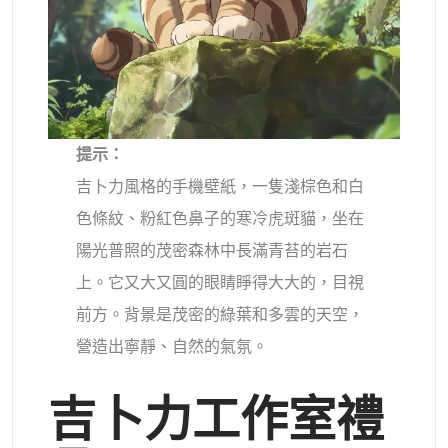
提示：
吉卜力風格的手機壁紙，一隻淺棕色和白
色條紋、粉紅色鼻子的寒冷虎斑貓，坐在
陽光普照的茂密森林中長滿青苔的岩石
上。它又大又圓的眼睛睜得大大的，目視
前方。背景是茂密的綠葉和多雲的天空，
營造出寧靜、自然的氣氛。
吉卜力工作室禮