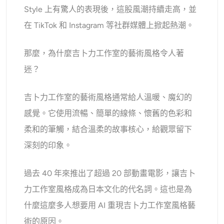
AI重新著色
Style 上有驚人的表現後，這股風潮持續走高，並
在 TikTok 和 Instagram 等社群媒體上掀起熱潮。
AI 風格圖片生成器
那麼，為什麼吉卜力工作室的藝術風格令人著
肖像工具
迷？
髮型更換器
吉卜力工作室的藝術風格通常給人溫暖、魔幻的
感覺。它使用流暢、簡單的線條、懷舊的色彩和
換衣服
柔和的筆觸，結合溫柔的故事核心，給觀眾留下
深刻的印象。
AI寶貝
過去 40 年來推出了超過 20 部動畫電影，讓吉卜
AI濾鏡
力工作室風格成為日本文化的代名詞。這也是為
爆頭生成器專業版
什麼這麼多人想要用 AI 重現吉卜力工作室風格藝
術的原因。