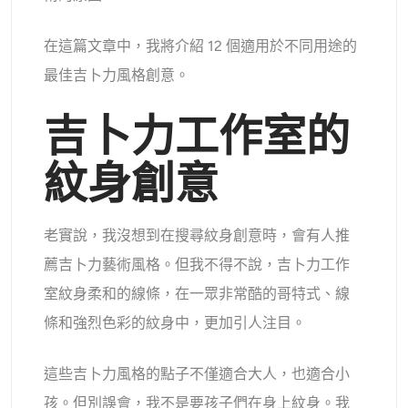
AI頭像生成器
在這篇文章中，我將介紹 12 個適用於不同用途的
護照照片製作工具
最佳吉卜力風格創意。
視頻工具
吉卜力工作室的
視頻效果
紋身創意
視頻增強器
老實說，我沒想到在搜尋紋身創意時，會有人推
影片浮水印去除器
薦吉卜力藝術風格。但我不得不說，吉卜力工作
室紋身柔和的線條，在一眾非常酷的哥特式、線
條和強烈色彩的紋身中，更加引人注目。
這些吉卜力風格的點子不僅適合大人，也適合小
孩。但別誤會，我不是要孩子們在身上紋身。我