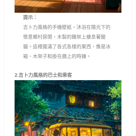
提示：
吉卜力風格的手機壁紙，沐浴在陽光下的
愜意鄉村房間，木製的雞架上棲息著龍
貓。這裡擺滿了各式各樣的東西，像是冰
箱、木架子和掛在牆上的時鐘。
2.吉卜力風格的巴士和乘客