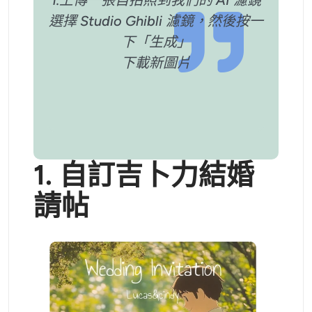
1.上傳一張自拍照到我們的 AI 濾鏡
選擇 Studio Ghibli 濾鏡，然後按一
下「生成」
下載新圖片
1.
自訂吉卜力結婚
請帖