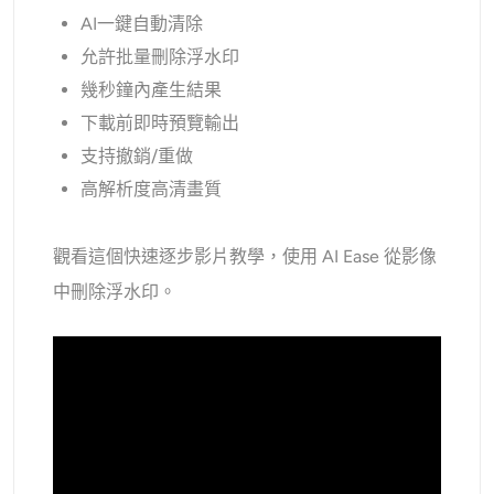
AI一鍵自動清除
允許批量刪除浮水印
幾秒鐘內產生結果
下載前即時預覽輸出
支持撤銷/重做
高解析度高清畫質
觀看這個快速逐步影片教學，使用 AI Ease 從影像
中刪除浮水印。