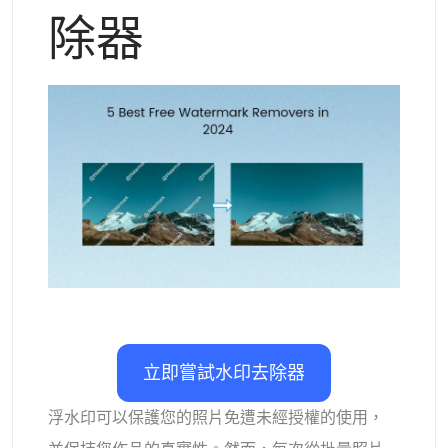
支援的人工智慧模型
除器
AI擁抱生成器
照片增強器
Seedream 5.0 專業版
Nano Banana Pro
Seedream 4.5
納米香蕉
通量 Kontext
AI舞蹈生成器
物件移除器
支援的人工智慧模型
浮水印去除器
Seedance 2.0
Kling 2.6 Motion Control
Veo 3.1
Sora 2.0
Kling 2.6 Pro
Kling 2.1 Master
Hailuo 2.3
背景去除劑
Wan 2.5
AI背景
照片修復
AI擴展器
立即嘗試水印去除器
人工智慧替換器
浮水印可以保護您的照片免遭未經授權的使用，