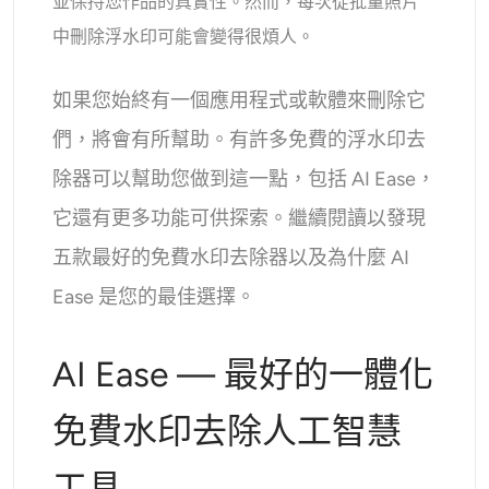
並保持您作品的真實性。然而，每次從批量照片
AI重新著色
中刪除浮水印可能會變得很煩人。
AI 風格圖片生成器
如果您始終有一個應用程式或軟體來刪除它
們，將會有所幫助。有許多免費的浮水印去
肖像工具
除器可以幫助您做到這一點，包括 AI Ease，
髮型更換器
它還有更多功能可供探索。繼續閱讀以發現
五款最好的免費水印去除器以及為什麼 AI
換衣服
Ease 是您的最佳選擇。
AI寶貝
AI Ease — 最好的一體化
AI濾鏡
免費水印去除人工智慧
爆頭生成器專業版
工具