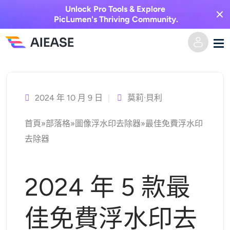
Unlock Pro Tools & Explore
PicLumen's Thriving Community.
跳
家
至
主
2024 年 10 月 9 日
莫莉·貝利
AI視頻
要
首頁
»
部落格
»
圖像浮水印去除器
»
最佳免費浮水印
內
視覺特效
文字轉視頻
去除器
容
圖像轉視頻
AI圖像
2024 年 5 款最
視頻效果
人工智慧工具
以圖生圖
佳免費浮水印去
AI親吻生成器
文字轉圖片
定價
相片編輯與創作工具