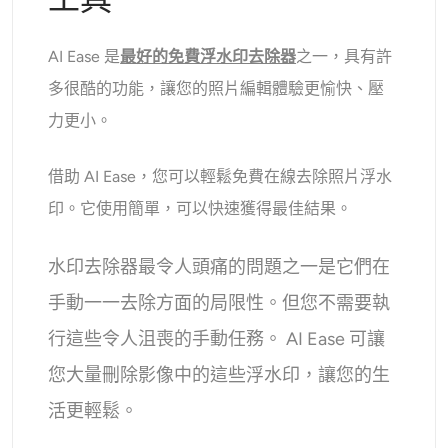
AI頭像生成器
AI Ease 是
最好的免費浮水印去除器
之一，具有許
護照照片製作工具
多很酷的功能，讓您的照片編輯體驗更愉快、壓
力更小。
視頻工具
借助 AI Ease，您可以輕鬆免費在線去除照片浮水
視頻效果
印。它使用簡單，可以快速獲得最佳結果。
視頻增強器
水印去除器最令人頭痛的問題之一是它們在
影片浮水印去除器
手動一一去除方面的局限性。但您不需要執
行這些令人沮喪的手動任務。 AI Ease 可讓
您大量刪除影像中的這些浮水印，讓您的生
活更輕鬆。