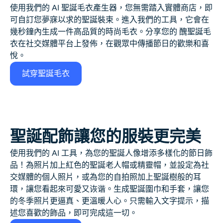
使用我們的
AI 聖誕毛衣
產生器，您無需踏入實體商店，即
可自訂您夢寐以求的聖誕裝束。進入我們的工具，它會在
幾秒鐘內生成一件高品質的時尚毛衣。分享您的
醜聖誕毛
衣
在社交媒體平台上發佈，在觀眾中傳播節日的歡樂和喜
悅。
試穿聖誕毛衣
聖誕配飾讓您的服裝更完美
使用我們的 AI 工具，為您的聖誕人像增添多樣化的節日飾
品！為照片加上紅色的聖誕老人帽或精靈帽，並設定為社
交媒體的個人照片，或為您的自拍照加上聖誕樹般的耳
環，讓您看起來可愛又诙谐。生成聖誕圍巾和手套，讓您
的冬季照片更逼真、更溫暖人心。只需輸入文字提示，描
述您喜歡的飾品，即可完成這一切。