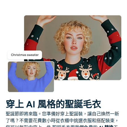
AI重新著色
AI 風格圖片生成器
肖像工具
髮型更換器
換衣服
AI寶貝
AI濾鏡
穿上 AI 風格的聖誕毛衣
聖誕節即將來臨。您準備好穿上聖誕裝，讓自己煥然一新
爆頭生成器專業版
了嗎？不需要花費數小時從衣櫃中挑選衣服和搭配裝束，