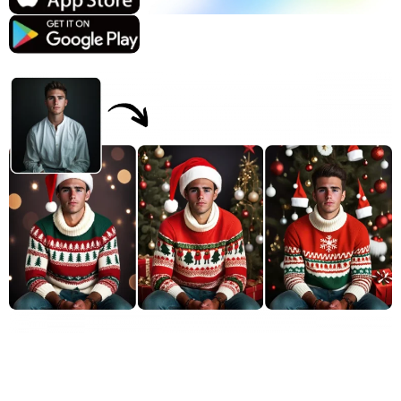
支援的人工智慧模型
AI擁抱生成器
照片增強器
Seedream 5.0 專業版
Nano Banana Pro
Seedream 4.5
納米香蕉
通量 Kontext
AI舞蹈生成器
物件移除器
支援的人工智慧模型
浮水印去除器
Seedance 2.0
Kling 2.6 Motion Control
Veo 3.1
Sora 2.0
Kling 2.6 Pro
Kling 2.1 Master
Hailuo 2.3
背景去除劑
Wan 2.5
AI背景
照片修復
AI擴展器
人工智慧替換器