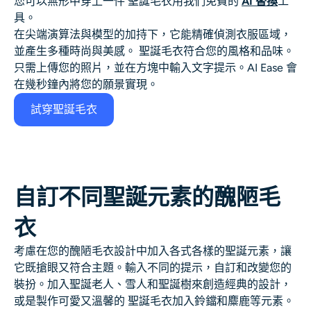
您可以無形中穿上一件
聖誕毛衣
用我們免費的
AI 替換
工
AI頭像生成器
具。
在尖端演算法與模型的加持下，它能精確偵測衣服區域，
護照照片製作工具
並產生多種時尚與美感。
聖誕毛衣
符合您的風格和品味。
只需上傳您的照片，並在方塊中輸入文字提示。AI Ease 會
在幾秒鐘內將您的願景實現。
視頻工具
試穿聖誕毛衣
視頻效果
視頻增強器
自訂不同聖誕元素的醜陋毛
影片浮水印去除器
衣
考慮在您的醜陋毛衣設計中加入各式各樣的聖誕元素，讓
它既搶眼又符合主題。輸入不同的提示，自訂和改變您的
裝扮。加入聖誕老人、雪人和聖誕樹來創造經典的設計，
或是製作可愛又溫馨的
聖誕毛衣
加入鈴鐺和麋鹿等元素。