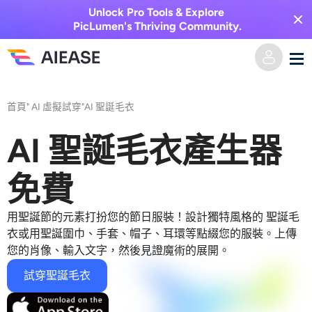
Unlock Pro Tools & Explore
PicLumen's Thriving Community.
家
首頁
"
AI 虛擬試穿
"
AI 聖誕毛衣
AI視頻
AI 聖誕毛衣產生器
視覺特效
文字轉視頻
免費
圖像轉視頻
AI圖像
用聖誕節的元素打扮您的節日服裝！設計獨特風格的
聖誕毛
衣
或用聖誕圍巾、手套、帽子、耳環等點綴您的服裝。上傳
視頻效果
您的肖像、輸入文字，然後見證魔術的展開。
人工智慧工具
以圖生圖
試穿聖誕毛衣
AI親吻生成器
文字轉圖片
定價
相片編輯與創作工具