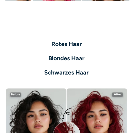
KI neu einfärben
KI-Stil-Bildgenerator
Hochformat-Werkzeuge
Rotes Haar
Frisuren-Wechsler
Blondes Haar
Kleiderbügel
Schwarzes Haar
KI-Baby
KI-Filter
Headshot-Generator Pro