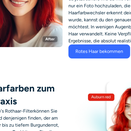
nur ein Foto hochzuladen, die
Haarfarbwechsler erkennt dei
wurde, kannst du den genaue
möchtest. In wenigen Augenbl
Haar verwandelt. Keine Verpf
Ergebnisse, die absolut realis
Rotes Haar bekommen
arfarben zum
axis
e's
Rothaar-Filter
können Sie
d denjenigen finden, der am
 bis zu tiefem Burgunderrot,