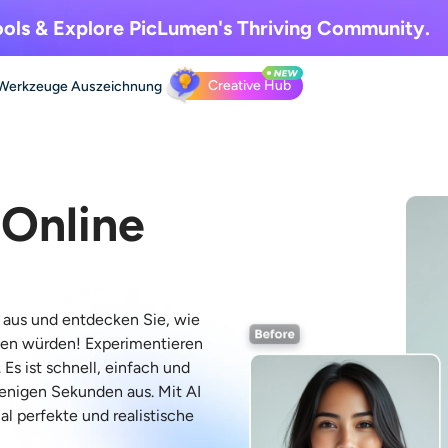
ols & Explore
PicLumen's Thriving Community.
Creative Hub
Werkzeuge
Auszeichnung
 Online
ar aus und entdecken Sie, wie
en würden! Experimentieren
Es ist schnell, einfach und
wenigen Sekunden aus. Mit AI
al perfekte und realistische