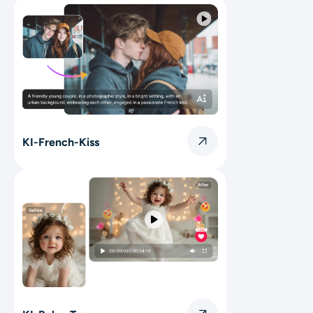
KI-French-Kiss