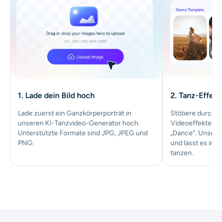
1. Lade dein Bild hoch
2. Tanz-Effek
Lade zuerst ein Ganzkörperporträt in
Stöbere durch di
unseren KI-Tanzvideo-Generator hoch.
Videoeffekte in 
Unterstützte Formate sind JPG, JPEG und
„Dance“. Unser T
PNG.
und lässt es inn
tanzen.