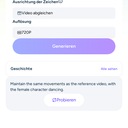
Ausrichtung der Zeichen
KI neu einfärben
Video abgleichen
KI-Stil-Bildgenerator
Auflösung
720P
Hochformat-Werkzeuge
Generieren
Frisuren-Wechsler
Kleiderbügel
Geschichte
Alle sehen
Maintain the same movements as the reference video, with
KI-Baby
the female character dancing.
Probieren
KI-Filter
Headshot-Generator Pro