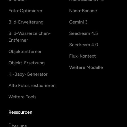
Foto-Optimierer
Nano-Banane
Bild-Erweiterung
Gemini 3
Bild-Wasserzeichen-
Seedream 4.5
Entferner
Seedream 4.0
Objektentferner
Flux-Kontext
Objekt-Ersetzung
Weitere Modelle
KI-Baby-Generator
Alte Fotos restaurieren
Weitere Tools
Ressourcen
Über uns