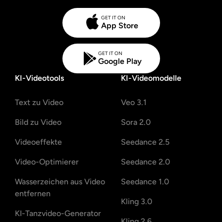
GET IT ON
App Store
GET IT ON
Google Play
KI-Videotools
KI-Videomodelle
Text zu Video
Veo 3.1
Bild zu Video
Sora 2.0
Videoeffekte
Seedance 2.5
Video-Optimierer
Seedance 2.0
Wasserzeichen aus Video
Seedance 1.0
entfernen
Kling 3.0
KI-Tanzvideo-Generator
Kling 2.6