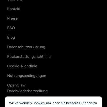
Kontakt
Preise
FAQ
Blog
Datenschutzerklärung
Rückerstattungsrichtlinie
Cookie-Richtlinie
Nutzungsbedingungen
OpenClaw
Dateiwiederherstellung
OpenClaw E-Mail-
Wir verwenden Cookies, um Ihnen ein besseres Erlebnis zu
Wiederherstellung