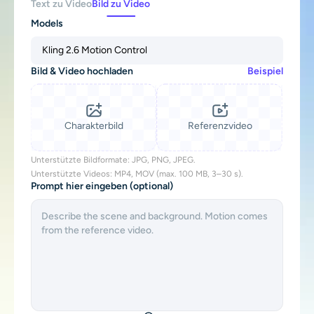
Text zu Video
Bild zu Video
Unterstützte KI-Modelle
KI-Umarmungsgenerator
Foto-Verstärker
Models
Seedream 5.0 Pro
Nano Banana Pro
Seedream 4.5
Kling 2.6 Motion Control
Nano Banane
Flux Kontext
KI-Tanzgenerator
Objekt-Entferner
Bild & Video hochladen
Beispiel
Unterstützte KI-Modelle
Wasserzeichen-Entferner
Seedance 2.0
Kling 2.6 Motion Control
Veo 3.1
Charakterbild
Referenzvideo
Sora 2.0
Kling 2.6 Pro
Kling 2.1 Master
Hailuo 2.3
Hintergrund-Entferner
Wan 2.5
Unterstützte Bildformate: JPG, PNG, JPEG.
Unterstützte Videos: MP4, MOV (max. 100 MB, 3–30 s).
KI-Hintergrund
Prompt hier eingeben (optional)
Restaurierung von Fotos
KI-Extender
KI-Ersatz