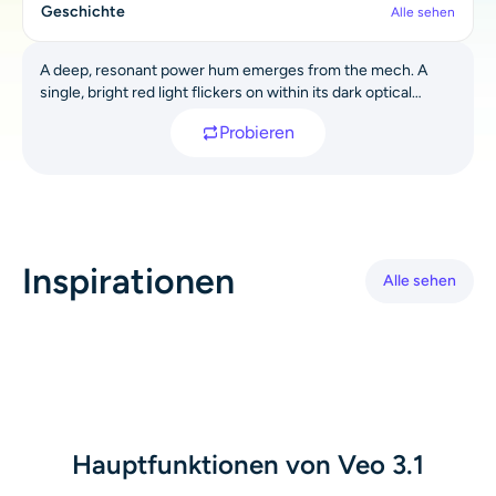
Geschichte
Alle sehen
KI neu einfärben
A deep, resonant power hum emerges from the mech. A
KI-Stil-Bildgenerator
single, bright red light flickers on within its dark optical
sensor, then stabilizes into a piercing glow. The giant
Probieren
machine begins to move, shaking off tons of debris and dirt
Hochformat-Werkzeuge
as it slowly, powerfully, rises from its grave, servos whirring
and hydraulics hissing.
Frisuren-Wechsler
Kleiderbügel
Inspirationen
Alle sehen
KI-Baby
KI-Filter
Headshot-Generator Pro
Hauptfunktionen von Veo 3.1