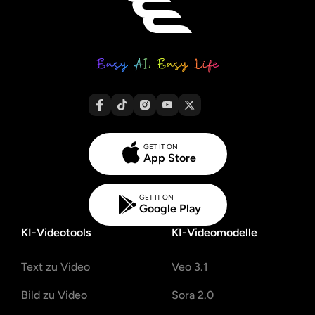
GET IT ON
App Store
GET IT ON
Google Play
KI-Videotools
KI-Videomodelle
Text zu Video
Veo 3.1
Bild zu Video
Sora 2.0