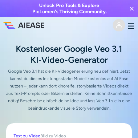
Unlock Pro Tools & Explore
PicLumen's Thriving Community.
Heim
Kostenloser Google Veo 3.1
KI‑Video-Generator
KI-Video
Google Veo 3.1 hat die KI-Videogenerierung neu definiert. Jetzt
Videoeffekte
Text zu Video
kannst du dieses leistungsstarke Modell kostenlos auf AI Ease
nutzen – jeder kann dort kinoreife, storybasierte Videos direkt
Bild zu Video
aus Text-Prompts oder Bildern erstellen. Keine Schnittkenntnisse
KI-Bild
nötig! Beschreibe einfach deine Idee und lass Veo 3.1 sie in eine
beeindruckende visuelle Story verwandeln.
Videoeffekte
KI-Werkzeuge
Bild zu Bild
KI-Kuss-Generator
Text zu Bild
Auszeichnung
Foto-Editor & -Creator
Text zu Video
Bild zu Video