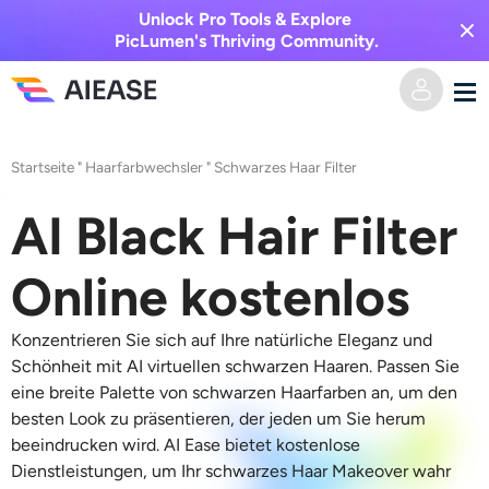
Unlock Pro Tools & Explore
PicLumen's Thriving Community.
Heim
Startseite
"
Haarfarbwechsler
"
Schwarzes Haar Filter
KI-Video
AI Black Hair Filter
Videoeffekte
Text zu Video
Online kostenlos
Bild zu Video
KI-Bild
Konzentrieren Sie sich auf Ihre natürliche Eleganz und
Schönheit mit AI virtuellen schwarzen Haaren. Passen Sie
Videoeffekte
eine breite Palette von schwarzen Haarfarben an, um den
KI-Werkzeuge
Bild zu Bild
besten Look zu präsentieren, der jeden um Sie herum
beeindrucken wird. AI Ease bietet kostenlose
KI-Kuss-Generator
Text zu Bild
Auszeichnung
Foto-Editor & -Creator
Dienstleistungen, um Ihr schwarzes Haar Makeover wahr