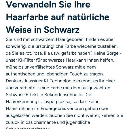
Verwandeln Sie Ihre
KI-Headshot-Generator
Haarfarbe auf natürliche
Passfoto-Ersteller
Weise in Schwarz
Video-Werkzeuge
Sie sind mit schwarzem Haar geboren, finden es aber
schwierig, die ursprüngliche Farbe wiederherzustellen,
Videoeffekte
da Sie es rot, rosa, lila usw. gefärbt haben? Keine Sorge -
unser KI-Filter für schwarzes Haar kann Ihnen helfen,
mühelos unverfälschtes Schwarz mit einem
Video-Verstärker
authentischen und lebendigen Touch zu tragen.
Dank erstklassiger KI-Technologie erkennt es Ihr Haar
Video-Wasserzeichen-Entferner
und verarbeitet seine Farbe mit dem ausgewählten
Schwarz-Effekt in Sekundenschnelle. Die
Haarerkennung ist hyperpräzise, so dass keine
Haarsträhnen im Endergebnis verloren gehen oder
ausgelassen werden. Suchen Sie nicht weiter; kehren Sie
zurück in das charmante und jugendliche