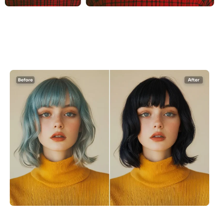
KI neu einfärben
KI-Stil-Bildgenerator
Hochformat-Werkzeuge
Frisuren-Wechsler
Kleiderbügel
KI-Baby
KI-Filter
Headshot-Generator Pro