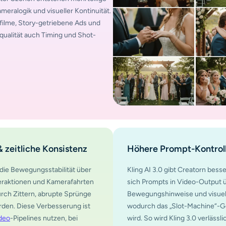
ralogik und visueller Kontinuität.
filme, Story-getriebene Ads und
qualität auch Timing und Shot-
 zeitliche Konsistenz
Höhere Prompt-Kontroll
t die Bewegungsstabilität über
Kling AI 3.0 gibt Creatorn bess
eraktionen und Kamerafahrten
sich Prompts in Video-Output
durch Zittern, abrupte Sprünge
Bewegungshinweise und visuell
rden. Diese Verbesserung ist
wodurch das „Slot-Machine“-Ge
deo
-Pipelines nutzen, bei
wird. So wird Kling 3.0 verlässl