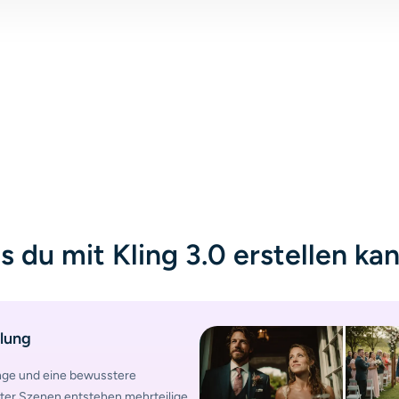
 du mit Kling 3.0 erstellen ka
llung
gänge und eine bewusstere
ster Szenen entstehen mehrteilige