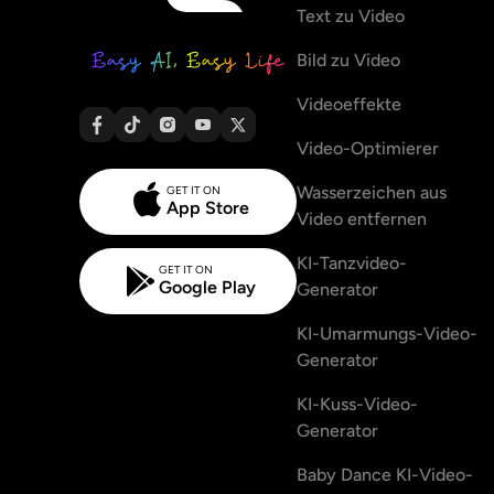
Text zu Video
Bild zu Video
Videoeffekte
Video-Optimierer
Wasserzeichen aus
GET IT ON
App Store
Video entfernen
KI-Tanzvideo-
GET IT ON
Google Play
Generator
KI-Umarmungs-Video-
Generator
KI-Kuss-Video-
Generator
Baby Dance KI-Video-