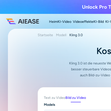
Unlock Pro T
Heim
KI-Video
Videoeffekte
KI-Bild
KI-
Startseite
Modell
Kling 3.0
Kos
Kling 3.0 ist die neueste W
besser steuerbare Videos
auch Bild-zu-Video
Text zu Video
Bild zu Video
Models