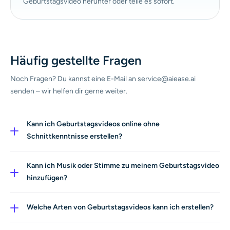
Geburtstagsvideo herunter oder teile es sofort.
Häufig gestellte Fragen
Noch Fragen? Du kannst eine E-Mail an service@aiease.ai
senden – wir helfen dir gerne weiter.
Kann ich Geburtstagsvideos online ohne
Schnittkenntnisse erstellen?
Ja. Dieser Online-Geburtstagsvideo-Generator ist für
alle gemacht – ganz ohne Video-Editing-Erfahrung.
Kann ich Musik oder Stimme zu meinem Geburtstagsvideo
hinzufügen?
Ja. Unsere Birthday-Video-KI unterstützt
Audiogenerierung, sodass deine Geburtstagswünsche
Welche Arten von Geburtstagsvideos kann ich erstellen?
gesehen und gehört werden.
Du kannst KI-Geburtstagswunschvideos, animierte