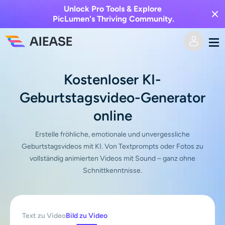
Unlock Pro Tools & Explore
PicLumen's Thriving Community.
Heim
Kostenloser KI-
Geburtstagsvideo-Generator
KI-Video
online
Videoeffekte
Text zu Video
Erstelle fröhliche, emotionale und unvergessliche
Geburtstagsvideos mit KI. Von Textprompts oder Fotos zu
Bild zu Video
KI-Bild
vollständig animierten Videos mit Sound – ganz ohne
Schnittkenntnisse.
Videoeffekte
KI-Werkzeuge
Bild zu Bild
KI-Kuss-Generator
Text zu Bild
Auszeichnung
Foto-Editor & -Creator
Text zu Video
Bild zu Video