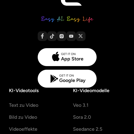
GET IT ON
App Store
GET IT ON
Google Play
KI-Videotools
KI-Videomodelle
Text zu Video
Veo 3.1
Bild zu Video
Sora 2.0
Videoeffekte
Seedance 2.5