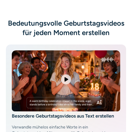
KI-Headshot-Generator
Passfoto-Ersteller
Bedeutungsvolle Geburtstagsvideos
für jeden Moment erstellen
Video-Werkzeuge
Videoeffekte
Video-Verstärker
Video-Wasserzeichen-Entferner
Besondere Geburtstagsvideos aus Text erstellen
Verwandle mühelos einfache Worte in ein