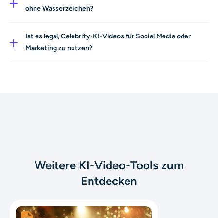
zu angesagten Stars. Oder du erschaffst fiktive
ohne Wasserzeichen?
Persönlichkeiten mit unserem KI-Human-Generator.
AI Ease bietet eine kostenlose Testphase, um ein
Celebrity-KI-Video zu generieren. Danach kannst du
Ist es legal, Celebrity-KI-Videos für Social Media oder
upgraden für Exporte in HD ohne Wasserzeichen und
Marketing zu nutzen?
den vollen Funktionsumfang.
Mit AI Ease erstellte Videos sind virtuelle Simulationen zu
Unterhaltungszwecken. Du kannst sie für den privaten
Gebrauch in sozialen Medien teilen. Die Nutzung von
Promi-Ähnlichkeiten für kommerzielle Zwecke kann
jedoch Persönlichkeitsrechte betreffen; stelle sicher,
dass du für Marketing- oder Werbezwecke die nötigen
Genehmigungen einholst.
Weitere KI-Video-Tools zum
Entdecken