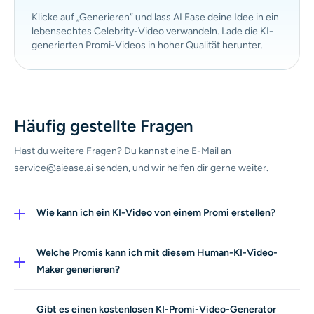
Klicke auf „Generieren“ und lass AI Ease deine Idee in ein
lebensechtes Celebrity-Video verwandeln. Lade die KI-
generierten Promi-Videos in hoher Qualität herunter.
Häufig gestellte Fragen
Hast du weitere Fragen? Du kannst eine E-Mail an
service@aiease.ai senden, und wir helfen dir gerne weiter.
Wie kann ich ein KI-Video von einem Promi erstellen?
Du kannst ganz einfach ein KI-Promi-Video mit dem KI-
Video-Generator von AI Ease erstellen. Lade einfach ein
Welche Promis kann ich mit diesem Human-KI-Video-
Foto hoch oder gib einen kurzen Textprompt ein, und
Maker generieren?
unsere KI setzt deine Ideen im Handumdrehen um.
Mit AI Ease kannst du Videos erzeugen, die von jedem
Celebrity-Look inspiriert sind – von zeitlosen Ikonen bis
Gibt es einen kostenlosen KI-Promi-Video-Generator