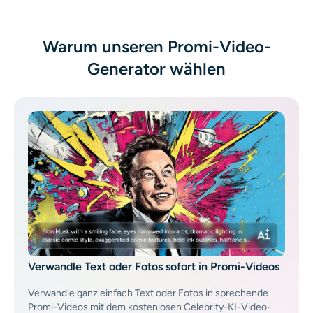
KI-Headshot-Generator
Warum unseren Promi-Video-
Passfoto-Ersteller
Generator wählen
Video-Werkzeuge
Videoeffekte
Video-Verstärker
Video-Wasserzeichen-Entferner
Verwandle Text oder Fotos sofort in Promi-Videos
Verwandle ganz einfach Text oder Fotos in sprechende
Promi-Videos mit dem kostenlosen Celebrity-KI-Video-