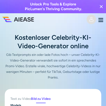
Unlock Pro Tools & Explore
PicLumen's Thriving Community.
Heim
Kostenloser Celebrity-KI-
Video-Generator online
KI-Video
Gib Textprompts ein oder lade Fotos hoch – unser Celebrity-KI-
Videoeffekte
Text zu Video
Video-Generator verwandelt sie sofort in ein sprechendes
Promi-Video. Erstelle virale, hochwertige Celebrity-Videos in nur
Bild zu Video
wenigen Minuten – perfekt für TikTok, Geburtstage oder lustige
KI-Bild
Pranks.
Videoeffekte
KI-Werkzeuge
Bild zu Bild
KI-Kuss-Generator
Text zu Bild
Text zu Video
Bild zu Video
Auszeichnung
Foto-Editor & -Creator
Models