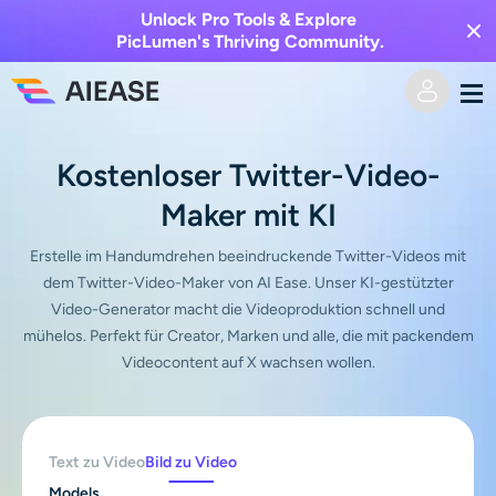
Unlock Pro Tools & Explore
PicLumen's Thriving Community.
Heim
Kostenloser Twitter-Video-
Maker mit KI
KI-Video
Erstelle im Handumdrehen beeindruckende Twitter-Videos mit
Videoeffekte
Text zu Video
dem Twitter-Video-Maker von AI Ease. Unser KI-gestützter
Video-Generator macht die Videoproduktion schnell und
Bild zu Video
mühelos. Perfekt für Creator, Marken und alle, die mit packendem
KI-Bild
Videocontent auf X wachsen wollen.
Videoeffekte
KI-Werkzeuge
Bild zu Bild
KI-Kuss-Generator
Text zu Bild
Text zu Video
Bild zu Video
Auszeichnung
Foto-Editor & -Creator
Models