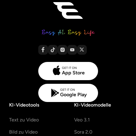
GET IT ON
App Store
GET IT ON
Google Play
KI-Videotools
KI-Videomodelle
Text zu Video
Veo 3.1
Bild zu Video
Sora 2.0