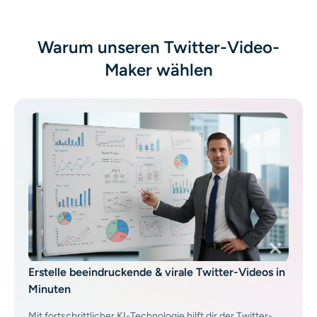
KI-Headshot-Generator
Warum unseren Twitter-Video-
Passfoto-Ersteller
Maker wählen
Video-Werkzeuge
Videoeffekte
Video-Verstärker
Video-Wasserzeichen-Entferner
Erstelle beeindruckende & virale Twitter-Videos in
Minuten
Mit fortschrittlicher KI-Technologie hilft dir der Twitter-