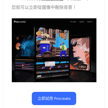
AI重新著色
您就可以立即從圖像中刪除背景！
AI 風格圖片生成器
肖像工具
髮型更換器
換衣服
AI寶貝
AI濾鏡
爆頭生成器專業版
立即試用 Procreate