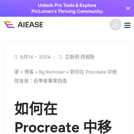
Unlock Pro Tools & Explore
PicLumen's Thriving Community.
跳
家
至
主
8月14， 2024
亞斯明·西姆斯
AI視頻
要
家
»
博客
»
Bg Remover
»
如何在 Procreate 中刪
內
視覺特效
文字轉視頻
除背景：初學者專業指南
容
圖像轉視頻
AI圖像
如何在
視頻效果
人工智慧工具
以圖生圖
Procreate 中移
AI親吻生成器
文字轉圖片
定價
相片編輯與創作工具