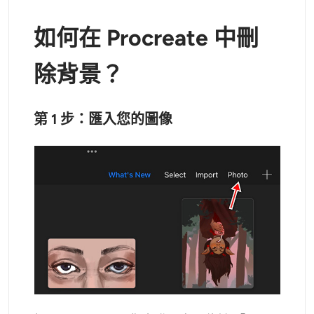
AI頭像生成器
如何在 Procreate 中刪
護照照片製作工具
除背景？
視頻工具
第 1 步：匯入您的圖像
視頻效果
視頻增強器
影片浮水印去除器