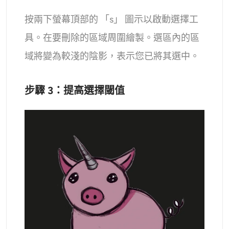
按兩下螢幕頂部的 「s」 圖示以啟動選擇工
具。在要刪除的區域周圍繪製。選區內的區
域將變為較淺的陰影，表示您已將其選中。
步驟 3：提高選擇閾值