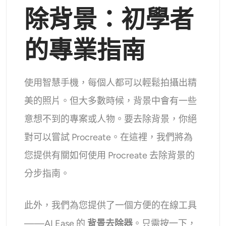
支援的人工智慧模型
除背景：初學者
AI擁抱生成器
照片增強器
Seedream 5.0 專業版
Nano Banana Pro
Seedream 4.5
納米香蕉
通量 Kontext
AI舞蹈生成器
的專業指南
物件移除器
支援的人工智慧模型
浮水印去除器
Seedance 2.0
Kling 2.6 Motion Control
Veo 3.1
使用智慧手機，每個人都可以輕鬆拍攝出精
Sora 2.0
Kling 2.6 Pro
Kling 2.1 Master
Hailuo 2.3
背景去除劑
美的照片。但大多數時候，背景中會有一些
Wan 2.5
意想不到的專案或人物。要去除背景，你絕
AI背景
對可以嘗試 Procreate。在這裡，我們將為
照片修復
您提供有關如何使用 Procreate 去除背景的
分步指南。
AI擴展器
此外，我們為您提供了一個方便的在線工具
人工智慧替換器
——AI Ease 的
背景去除器
。只需按一下，