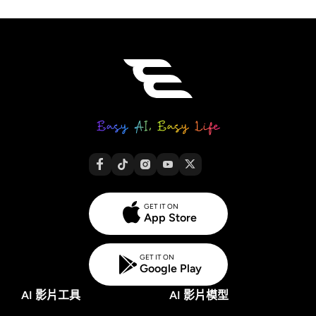
GET IT ON
App Store
GET IT ON
Google Play
AI 影片工具
AI 影片模型