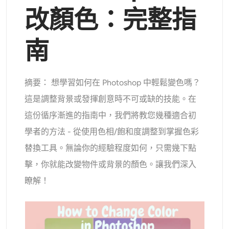
支援的人工智慧模型
改顏色：完整指
AI擁抱生成器
照片增強器
Seedream 5.0 專業版
Nano Banana Pro
Seedream 4.5
納米香蕉
通量 Kontext
AI舞蹈生成器
南
物件移除器
支援的人工智慧模型
浮水印去除器
Seedance 2.0
Kling 2.6 Motion Control
Veo 3.1
摘要： 想學習如何在 Photoshop 中輕鬆變色嗎？
Sora 2.0
Kling 2.6 Pro
Kling 2.1 Master
Hailuo 2.3
這是調整背景或發揮創意時不可或缺的技能。在
背景去除劑
Wan 2.5
這份循序漸進的指南中，我們將教您幾種適合初
AI背景
學者的方法 - 從使用色相/飽和度調整到掌握色彩
替換工具。無論你的經驗程度如何，只需幾下點
照片修復
擊，你就能改變物件或背景的顏色。讓我們深入
瞭解！
AI擴展器
人工智慧替換器