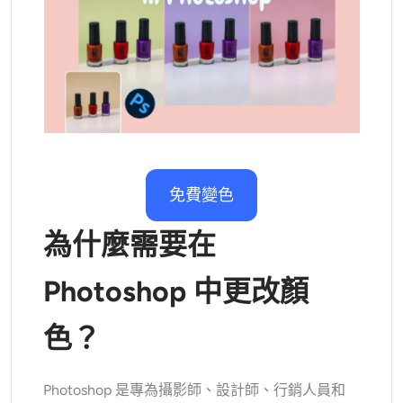
AI重新著色
AI 風格圖片生成器
肖像工具
髮型更換器
免費變色
換衣服
為什麼需要在
AI寶貝
Photoshop 中更改顏
AI濾鏡
色？
爆頭生成器專業版
Photoshop 是專為攝影師、設計師、行銷人員和