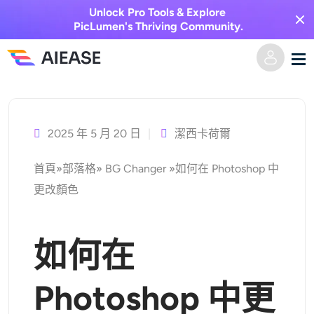
Unlock Pro Tools & Explore
PicLumen's Thriving Community.
跳
家
至
主
2025 年 5 月 20 日
潔西卡荷爾
AI視頻
要
首頁
»
部落格
»
BG Changer
»
如何在 Photoshop 中
內
視覺特效
文字轉視頻
更改顏色
容
圖像轉視頻
AI圖像
如何在
視頻效果
人工智慧工具
以圖生圖
Photoshop 中更
AI親吻生成器
文字轉圖片
定價
相片編輯與創作工具