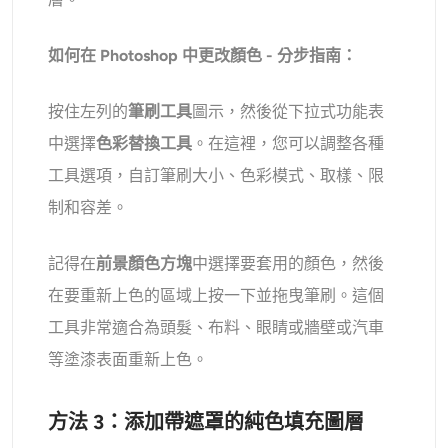
如何在 Photoshop 中更改顏色 - 分步指南：
按住左列的
筆刷工具
圖示，然後從下拉式功能表
中選擇
色彩替換工具
。在這裡，您可以調整各種
工具選項，自訂筆刷大小、色彩模式、取樣、限
制和容差。
記得在
前景顏色方塊
中選擇要套用的顏色，然後
在要重新上色的區域上按一下並拖曳筆刷。這個
工具非常適合為頭髮、布料、眼睛或牆壁或汽車
等塗漆表面重新上色。
方法 3：添加帶遮罩的純色填充圖層