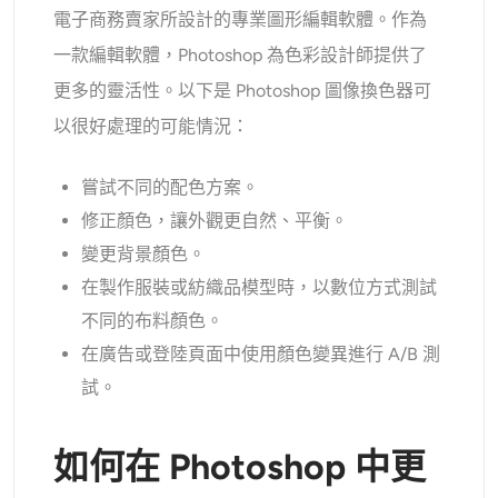
AI頭像生成器
電子商務賣家所設計的專業圖形編輯軟體。作為
一款編輯軟體，Photoshop 為色彩設計師提供了
護照照片製作工具
更多的靈活性。以下是 Photoshop 圖像換色器可
以很好處理的可能情況：
視頻工具
嘗試不同的配色方案。
視頻效果
修正顏色，讓外觀更自然、平衡。
變更背景顏色。
視頻增強器
在製作服裝或紡織品模型時，以數位方式測試
影片浮水印去除器
不同的布料顏色。
在廣告或登陸頁面中使用顏色變異進行 A/B 測
試。
如何在 Photoshop 中更