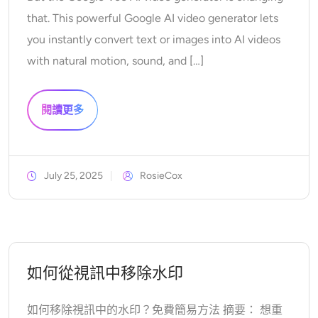
支援的人工智慧模型
AI擁抱生成器
that. This powerful Google AI video generator lets
照片增強器
Seedream 5.0 專業版
Nano Banana Pro
Seedream 4.5
you instantly convert text or images into AI videos
納米香蕉
通量 Kontext
AI舞蹈生成器
物件移除器
with natural motion, sound, and […]
支援的人工智慧模型
浮水印去除器
Seedance 2.0
Kling 2.6 Motion Control
Veo 3.1
閱讀更多
Sora 2.0
Kling 2.6 Pro
Kling 2.1 Master
Hailuo 2.3
背景去除劑
Wan 2.5
July 25, 2025
RosieCox
AI背景
照片修復
AI擴展器
如何從視訊中移除水印
人工智慧替換器
如何移除視訊中的水印？免費簡易方法 摘要： 想重