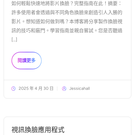
如何輕鬆快速地將影片換臉？完整指南在此！摘要：
AI頭像生成器
許多使用者會透過與不同角色換臉來創造引人入勝的
護照照片製作工具
影片。想知道如何做到嗎？本博客將分享製作換臉視
訊的技巧和竅門。學習指南並親自嘗試。您是否聽過
視頻工具
[...]
視頻效果
閱讀更多
視頻增強器
影片浮水印去除器
2025 年 4 月 30 日
Jessicahall
視訊換臉應用程式