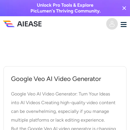
Unlock Pro Tools & Explore
PicLumen's Thriving Community.
跳
家
至
主
AI視頻
要
內
視覺特效
文字轉視頻
Google Veo AI Video Generator
容
圖像轉視頻
AI圖像
Google Veo AI Video Generator: Turn Your Ideas
into AI Videos Creating high-quality video content
視頻效果
人工智慧工具
以圖生圖
can be overwhelming, especially if you manage
multiple platforms or lack editing experience.
AI親吻生成器
文字轉圖片
定價
相片編輯與創作工具
But the Google Veo AI video generator is changing