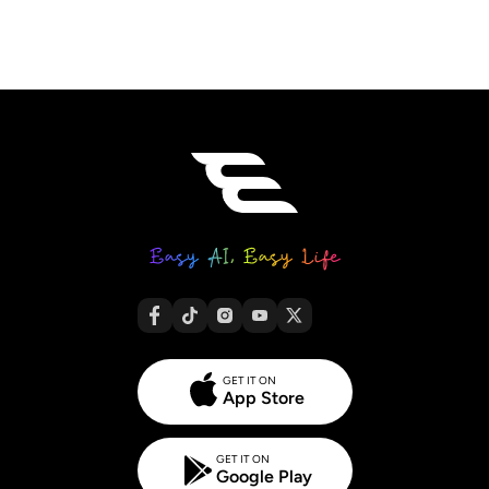
GET IT ON
App Store
GET IT ON
Google Play