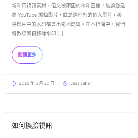
新利用視訊素材，但又被頑固的水印困擾？無論您是
AI重新著色
為 YouTube 編輯影片，或是清理您的個人影片，移
AI 風格圖片生成器
除影片中的水印都會出奇地簡單。在本指南中，我們
將教您如何移除水印 [...]
肖像工具
閱讀更多
髮型更換器
換衣服
2025 年 5 月 30 日
Jessicahall
AI寶貝
AI濾鏡
如何換臉視訊
爆頭生成器專業版