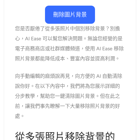
AI重新著色
刪除圖片背景
AI 風格圖片生成器
您是否厭倦了從多張照片中個別移除背景？別擔
心，AI Ease 可以幫您解決問題。無論您經營的是
肖像工具
電子商務商店或社群媒體頻道，使用 AI Ease 移除
髮型更換器
照片背景都能降低成本、豐富內容並提高利潤。
換衣服
向手動編輯的麻煩說再見，向方便的 AI 自動清除
說你好。在以下內容中，我們將為您展示詳細的
AI寶貝
分步教學，幫助您一鍵清除圖片背景。但在此之
前，讓我們事先瞭解一下大量移除照片背景的好
AI濾鏡
處。
爆頭生成器專業版
從多張照片移除背景的