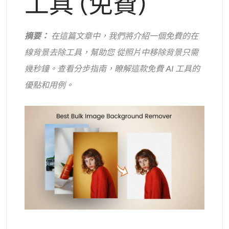
工具 (免費)
支援的人工智慧模型
AI擁抱生成器
照片增強器
Seedream 5.0 專業版
Nano Banana Pro
Seedream 4.5
摘要：
在這篇文章中，我們將介紹一個免費的在
納米香蕉
通量 Kontext
AI舞蹈生成器
物件移除器
線背景去除工具，幫助您
從照片中移除背景
只需
支援的人工智慧模型
幾秒鐘。查看分步指南，瞭解這款免費 AI 工具的
浮水印去除器
Seedance 2.0
Kling 2.6 Motion Control
Veo 3.1
優點和用例。
Sora 2.0
Kling 2.6 Pro
Kling 2.1 Master
Hailuo 2.3
背景去除劑
Wan 2.5
AI背景
照片修復
AI擴展器
人工智慧替換器