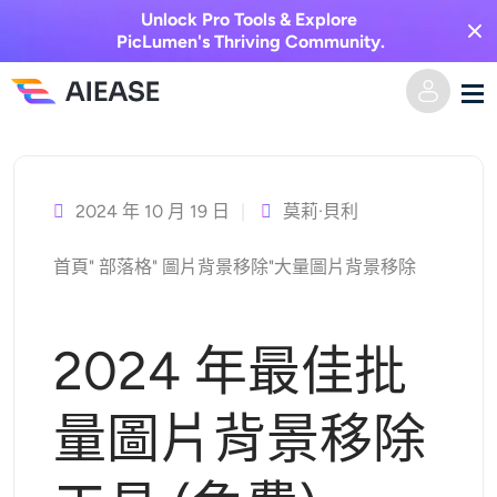
Unlock Pro Tools & Explore
PicLumen's Thriving Community.
跳
家
至
主
2024 年 10 月 19 日
莫莉·貝利
AI視頻
要
首頁
"
部落格
"
圖片背景移除
"
大量圖片背景移除
內
視覺特效
文字轉視頻
容
圖像轉視頻
AI圖像
2024 年最佳批
視頻效果
人工智慧工具
以圖生圖
量圖片背景移除
AI親吻生成器
文字轉圖片
定價
相片編輯與創作工具