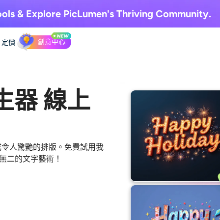
ols & Explore
PicLumen's Thriving Community.
創意中心
定價
t產生器 線上
文字轉換成令人驚艷的排版。免費試用我
獨一無二的文字藝術！