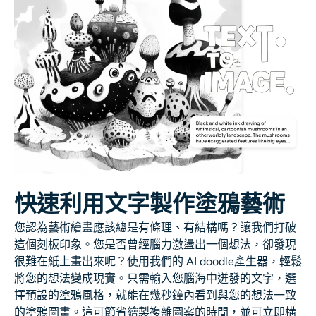
AI重新著色
AI 風格圖片生成器
肖像工具
髮型更換器
換衣服
快速利用文字製作塗鴉藝術
AI寶貝
您認為藝術繪畫應該總是有條理、有結構嗎？讓我們打破
這個刻板印象。您是否曾經腦力激盪出一個想法，卻發現
AI濾鏡
很難在紙上畫出來呢？使用我們的 AI doodle產生器，輕鬆
將您的想法變成現實。只需輸入您腦海中迸發的文字，選
爆頭生成器專業版
擇預設的塗鴉風格，就能在幾秒鐘內看到與您的想法一致
的塗鴉圖畫。這可節省繪製複雜圖案的時間，並可立即構