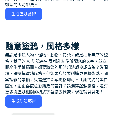
AI頭像生成器
想您的即時想法。
生成塗鴉藝術
護照照片製作工具
視頻工具
隨意塗鴉，風格多樣
視頻效果
無論是卡通人物、怪物、動物、花朵，或是抽象無序的線
視頻增強器
條，我們的 AI 塗鴉產生器 都能精準解讀您的文字，並立
即產生手繪插圖。想要將您的即時想法轉換成塗鴉？沒問
題，請選擇塗鴉風格。但如果您想要創造更具藝術感、圖
影片浮水印去除器
案複雜的素描，只需選擇圖案風格即可。比起簡約的黑白
圖案，您更喜歡色彩繽紛的設計？請選擇塗鴉風格。還有
更多與塗鴉相關的樣式等著您去探索，現在就試試吧！
生成塗鴉藝術