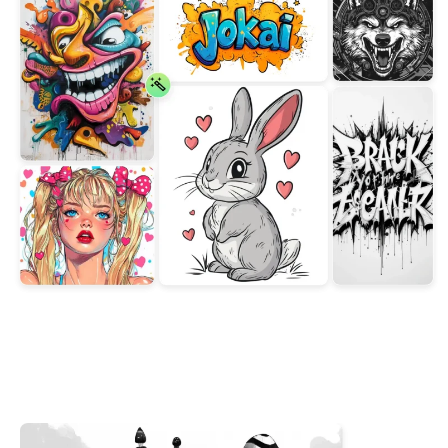
支援的人工智慧模型
AI擁抱生成器
照片增強器
Seedream 5.0 專業版
Nano Banana Pro
Seedream 4.5
納米香蕉
通量 Kontext
AI舞蹈生成器
物件移除器
支援的人工智慧模型
浮水印去除器
Seedance 2.0
Kling 2.6 Motion Control
Veo 3.1
Sora 2.0
Kling 2.6 Pro
Kling 2.1 Master
Hailuo 2.3
背景去除劑
Wan 2.5
AI背景
照片修復
AI擴展器
人工智慧替換器