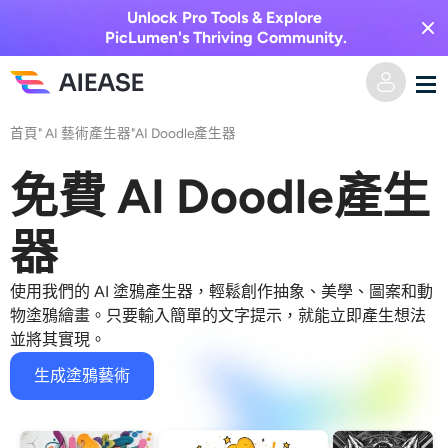
Unlock Pro Tools & Explore
PicLumen's Thriving Community.
首頁
"
AI 藝術產生器
"
AI Doodle產生器
家
免費 AI Doodle產生
AI視頻
器
視覺特效
文字轉視頻
使用我們的 AI 塗鴉產生器，輕鬆創作抽象、美學、圖案和動
圖像轉視頻
AI圖像
物塗鴉繪畫。只要輸入簡單的文字提示，就能立即產生想法
並將其實現。
視頻效果
人工智慧工具
以圖生圖
生成塗鴉藝術
AI親吻生成器
文字轉圖片
定價
相片編輯與創作工具