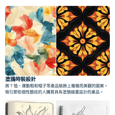
塗鴉時裝設計
將 T 恤、運動鞋和帽子等產品裝飾上複雜而美觀的圖案。
吸引那些個性酷炫的人購買具有塗鴉繪畫設計的產品。