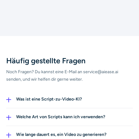
Häufig gestellte Fragen
Noch Fragen? Du kannst eine E-Mail an service@aiease.ai
senden, und wir helfen dir gerne weiter.
Was ist eine Script-zu-Video-KI?
Eine Script-zu-Video-KI ist ein Tool, das geschriebene
Scripts automatisch in Videos verwandelt. Statt zu
Welche Art von Scripts kann ich verwenden?
filmen oder zu schneiden, gibst du einfach deinen Text
Du kannst fast jedes Script verwenden, darunter ein
ein und die KI erstellt das Video in wenigen Minuten für
Videoscript, TikTok-Script, YouTube-Content,
Wie lange dauert es, ein Video zu generieren?
dich.