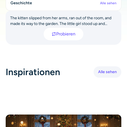
Geschichte
Alle sehen
KI neu einfärben
The kitten slipped from her arms, ran out of the room, and
KI-Stil-Bildgenerator
made its way to the garden. The little girl stood up and
followed the kitten into the garden.
Probieren
Hochformat-Werkzeuge
Frisuren-Wechsler
Kleiderbügel
Inspirationen
Alle sehen
KI-Baby
KI-Filter
Headshot-Generator Pro