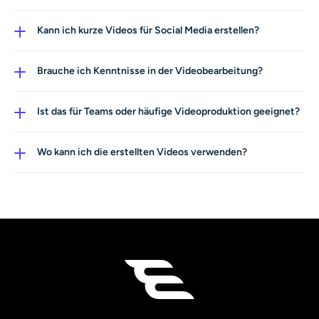
Produktbeschreibungen, Schulungsunterlagen oder
Die meisten Videos werden in nur wenigen Minuten
sogar ein Filmscript.
generiert. Unser Script-zu-Video-KI-Tool ist darauf
Kann ich kurze Videos für Social Media erstellen?
ausgelegt, Zeit zu sparen und dir zu helfen, schneller
Ja. AI Ease funktioniert perfekt als KI-Short-Video-
Content zu produzieren.
Generator für TikTok, Instagram Reels und YouTube
Brauche ich Kenntnisse in der Videobearbeitung?
Shorts.
Nein. Der gesamte Prozess ist automatisiert. Mit
unserem KI-Videogenerator aus Text kann jede Person
Ist das für Teams oder häufige Videoproduktion geeignet?
Videos erstellen – ganz ohne Schnitt-Erfahrung.
Ja. Unsere Script-zu-Video-KI ist auf Effizienz ausgelegt
und damit ideal für Creator und Teams, die regelmäßig
Wo kann ich die erstellten Videos verwenden?
Videos produzieren müssen.
Du kannst deine Videos herunterladen und in Social
Media, auf Websites, in Anzeigen, Präsentationen oder
als Teil deines KI-Videoproduktions-Workflows nutzen.