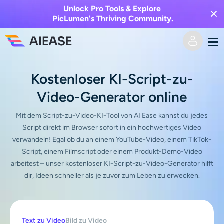
Unlock Pro Tools & Explore
PicLumen's Thriving Community.
Heim
Kostenloser KI-Script-zu-
Video-Generator online
KI-Video
Mit dem Script-zu-Video-KI-Tool von AI Ease kannst du jedes
Videoeffekte
Text zu Video
Script direkt im Browser sofort in ein hochwertiges Video
verwandeln! Egal ob du an einem YouTube-Video, einem TikTok-
Bild zu Video
Script, einem Filmscript oder einem Produkt-Demo-Video
KI-Bild
arbeitest – unser kostenloser KI-Script-zu-Video-Generator hilft
dir, Ideen schneller als je zuvor zum Leben zu erwecken.
Videoeffekte
KI-Werkzeuge
Bild zu Bild
KI-Kuss-Generator
Text zu Bild
Auszeichnung
Foto-Editor & -Creator
Text zu Video
Bild zu Video