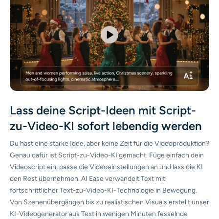
KI-Headshot-Generator
Passfoto-Ersteller
Video-Werkzeuge
Videoeffekte
Lass deine Script-Ideen mit Script-
Video-Verstärker
zu-Video-KI sofort lebendig werden
Video-Wasserzeichen-Entferner
Du hast eine starke Idee, aber keine Zeit für die Videoproduktion?
Genau dafür ist Script-zu-Video-KI gemacht. Füge einfach dein
Videoscript ein, passe die Videoeinstellungen an und lass die KI
den Rest übernehmen. AI Ease verwandelt Text mit
fortschrittlicher Text-zu-Video-KI-Technologie in Bewegung.
Von Szenenübergängen bis zu realistischen Visuals erstellt unser
KI-Videogenerator aus Text in wenigen Minuten fesselnde