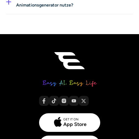
„Kamerazoom auf ein Produkt mit leuchtendem
Animationsgenerator nutze?
Hintergrund“. Erwähne nach Möglichkeit Bewegung,
Auf jeden Fall. Deine Inhalte werden verschlüsselt, nach
Kamerawinkel und Stimmung. Außerdem bieten wir dir
der Generierung nicht gespeichert und niemals zum
einen Prompt-Helfer, der dir hilft, deine
Training unserer Modelle verwendet. Deine Privatsphäre
Textbeschreibung zu perfektionieren.
und deine IP-Rechte werden vollständig respektiert.
GET IT ON
App Store