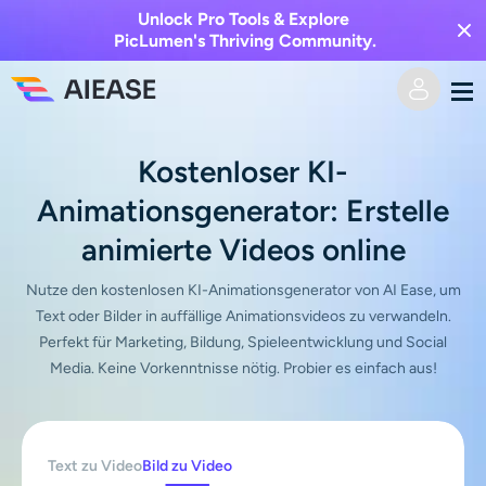
Unlock Pro Tools & Explore
PicLumen's Thriving Community.
Heim
Kostenloser KI-
Animationsgenerator: Erstelle
KI-Video
animierte Videos online
Videoeffekte
Text zu Video
Nutze den kostenlosen KI-Animationsgenerator von AI Ease, um
Text oder Bilder in auffällige Animationsvideos zu verwandeln.
Bild zu Video
KI-Bild
Perfekt für Marketing, Bildung, Spieleentwicklung und Social
Media. Keine Vorkenntnisse nötig. Probier es einfach aus!
Videoeffekte
KI-Werkzeuge
Bild zu Bild
KI-Kuss-Generator
Text zu Bild
Auszeichnung
Foto-Editor & -Creator
Text zu Video
Bild zu Video