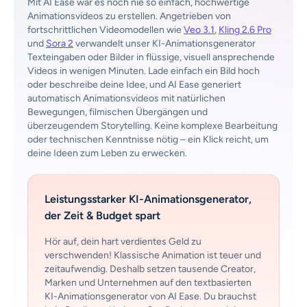
Mit AI Ease war es noch nie so einfach, hochwertige
Animationsvideos zu erstellen. Angetrieben von
fortschrittlichen Videomodellen wie
Veo 3.1
,
Kling 2.6 Pro
und
Sora 2
verwandelt unser KI-Animationsgenerator
Texteingaben oder Bilder in flüssige, visuell ansprechende
Videos in wenigen Minuten. Lade einfach ein Bild hoch
oder beschreibe deine Idee, und AI Ease generiert
automatisch Animationsvideos mit natürlichen
Bewegungen, filmischen Übergängen und
überzeugendem Storytelling. Keine komplexe Bearbeitung
oder technischen Kenntnisse nötig – ein Klick reicht, um
deine Ideen zum Leben zu erwecken.
Leistungsstarker KI-Animationsgenerator,
der Zeit & Budget spart
Hör auf, dein hart verdientes Geld zu
verschwenden! Klassische Animation ist teuer und
zeitaufwendig. Deshalb setzen tausende Creator,
Marken und Unternehmen auf den textbasierten
KI-Animationsgenerator von AI Ease. Du brauchst