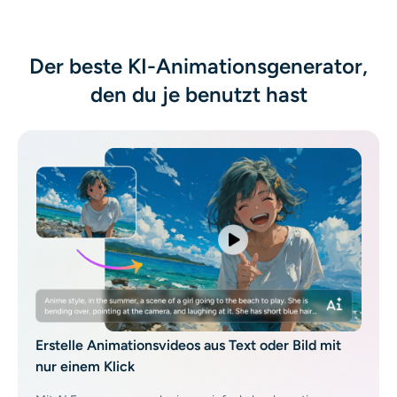
KI-Headshot-Generator
Passfoto-Ersteller
Der beste KI-Animationsgenerator,
den du je benutzt hast
Video-Werkzeuge
Videoeffekte
Video-Verstärker
Video-Wasserzeichen-Entferner
Erstelle Animationsvideos aus Text oder Bild mit
nur einem Klick