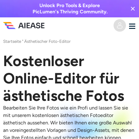
Unlock Pro Tools & Explore
PicLumen's Thriving Community.
Startseite
"
Ästhetischer Foto-Editor
Heim
Kostenloser
KI-Video
Online-Editor für
Videoeffekte
Text zu Video
ästhetische Fotos
Bild zu Video
KI-Bild
Bearbeiten Sie Ihre Fotos wie ein Profi und lassen Sie sie
Videoeffekte
KI-Werkzeuge
Bild zu Bild
mit unserem kostenlosen ästhetischen Fotoeditor
ästhetisch aussehen. Wir bieten Ihnen eine große Auswahl
KI-Kuss-Generator
Text zu Bild
an voreingestellten Vorlagen und Design-Assets, mit denen
Auszeichnung
Foto-Editor & -Creator
Sie Ihre Fotos einfach und schnell bearbeiten können.