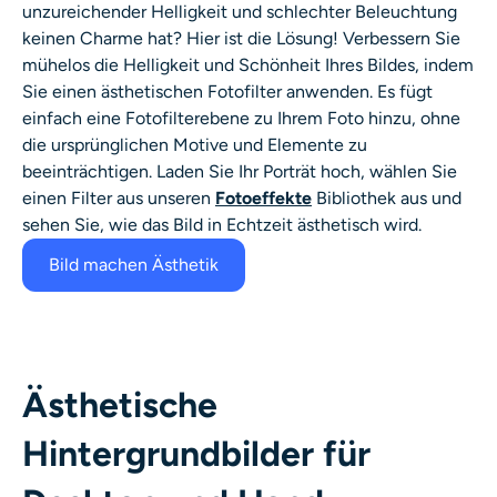
unzureichender Helligkeit und schlechter Beleuchtung
KI-Headshot-Generator
keinen Charme hat? Hier ist die Lösung! Verbessern Sie
mühelos die Helligkeit und Schönheit Ihres Bildes, indem
Passfoto-Ersteller
Sie einen ästhetischen Fotofilter anwenden. Es fügt
einfach eine Fotofilterebene zu Ihrem Foto hinzu, ohne
Video-Werkzeuge
die ursprünglichen Motive und Elemente zu
beeinträchtigen. Laden Sie Ihr Porträt hoch, wählen Sie
Videoeffekte
einen Filter aus unseren
Fotoeffekte
Bibliothek aus und
sehen Sie, wie das Bild in Echtzeit ästhetisch wird.
Video-Verstärker
Bild machen Ästhetik
Video-Wasserzeichen-Entferner
Ästhetische
Hintergrundbilder für