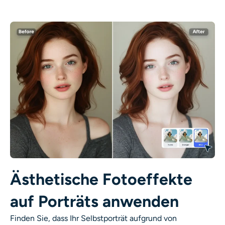
KI neu einfärben
KI-Stil-Bildgenerator
Hochformat-Werkzeuge
Frisuren-Wechsler
Kleiderbügel
KI-Baby
Ästhetische Fotoeffekte
KI-Filter
auf Porträts anwenden
Headshot-Generator Pro
Finden Sie, dass Ihr Selbstporträt aufgrund von