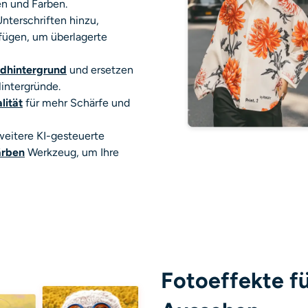
n und Farben.
nterschriften hinzu,
fügen, um überlagerte
ldhintergrund
und ersetzen
intergründe.
lität
für mehr Schärfe und
eitere KI-gesteuerte
ärben
Werkzeug, um Ihre
Fotoeffekte fü