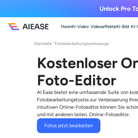
Unlock Pro To
Heim
KI-Video
Videoeffekte
KI-Bild
KI-
Startseite
"
Fotobearbeitungswerkzeuge
Kostenloser On
Foto-Editor
AI Ease bietet eine umfassende Suite von
kos
Fotobearbeitungstools
s zur Verbesserung Ihre
intuitiven Online-Fotoeditor können Sie schön
und mit anderen teilen.
Online-Fotoeditor
.
Fotos jetzt bearbeiten