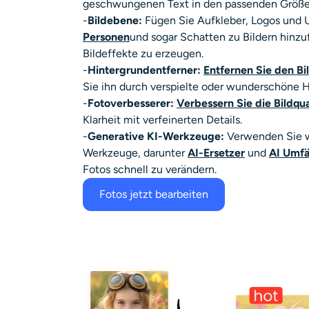
geschwungenen Text in den passenden Größe
-
Bildebene:
Fügen Sie Aufkleber, Logos und U
Personen
und sogar Schatten zu Bildern hinzu
Bildeffekte zu erzeugen.
-
Hintergrundentferner:
Entfernen Sie den Bi
Sie ihn durch verspielte oder wunderschöne H
-
Fotoverbesserer:
Verbessern Sie die Bildqua
Klarheit mit verfeinerten Details.
-
Generative KI-Werkzeuge:
Verwenden Sie w
Werkzeuge, darunter
AI-Ersetzer
und
AI Umf
Fotos schnell zu verändern.
Fotos jetzt bearbeiten