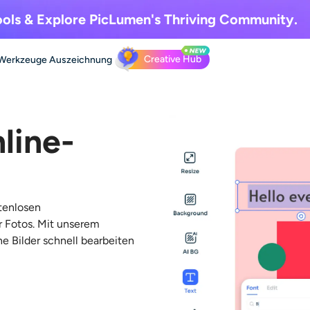
ols & Explore
PicLumen's Thriving Community.
Creative Hub
Werkzeuge
Auszeichnung
line-
tenlosen
r Fotos. Mit unserem
e Bilder schnell bearbeiten