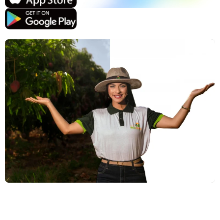
支援的人工智慧模型
AI擁抱生成器
照片增強器
Seedream 5.0 專業版
Nano Banana Pro
Seedream 4.5
納米香蕉
通量 Kontext
AI舞蹈生成器
物件移除器
支援的人工智慧模型
浮水印去除器
Seedance 2.0
Kling 2.6 Motion Control
Veo 3.1
Sora 2.0
Kling 2.6 Pro
Kling 2.1 Master
Hailuo 2.3
背景去除劑
Wan 2.5
AI背景
照片修復
AI擴展器
人工智慧替換器