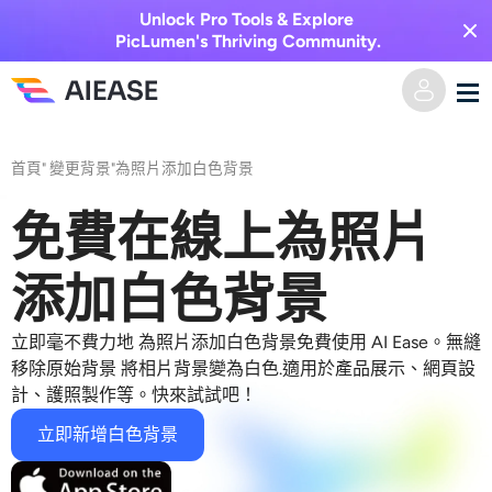
Unlock Pro Tools & Explore
PicLumen's Thriving Community.
家
首頁
"
變更背景
"
為照片添加白色背景
AI視頻
免費在線上為照片
視覺特效
文字轉視頻
添加白色背景
圖像轉視頻
AI圖像
立即毫不費力地
為照片添加白色背景
免費使用 AI Ease。無縫
移除原始背景
將相片背景變為白色
.適用於產品展示、網頁設
視頻效果
計、護照製作等。快來試試吧！
人工智慧工具
以圖生圖
立即新增白色背景
AI親吻生成器
文字轉圖片
定價
相片編輯與創作工具