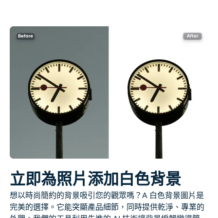
AI重新著色
AI 風格圖片生成器
肖像工具
髮型更換器
換衣服
AI寶貝
AI濾鏡
立即為照片添加白色背景
想以時尚簡約的背景吸引您的觀眾嗎？A
白色背景圖片
是
爆頭生成器專業版
完美的選擇。它能突顯產品細節，同時提供乾淨、專業的