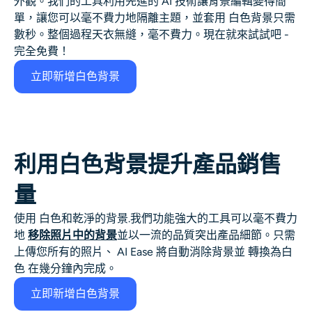
外觀。我們的工具利用先進的 AI 技術讓背景編輯變得簡
AI頭像生成器
單，讓您可以毫不費力地隔離主題，並套用
白色背景
只需
數秒。整個過程天衣無縫，毫不費力。現在就來試試吧 -
護照照片製作工具
完全免費！
立即新增白色背景
視頻工具
視頻效果
利用白色背景提升產品銷售
視頻增強器
量
影片浮水印去除器
使用
白色和乾淨的背景
.我們功能強大的工具可以毫不費力
地
移除照片中的背景
並以一流的品質突出產品細節。只需
上傳您所有的照片、
AI Ease 將自動消除背景並
轉換為白
色
在幾分鐘內完成。
立即新增白色背景