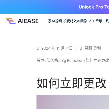
Unlock Pro To
家
AI視頻
視覺特效
AI圖像
人工智慧工具
跳
至
主
2024 年 11 月 7 日
莫莉·貝利
要
首頁
»
部落格
»
Bg Remover
»
如何立即更改 
內
容
如何立即更改 