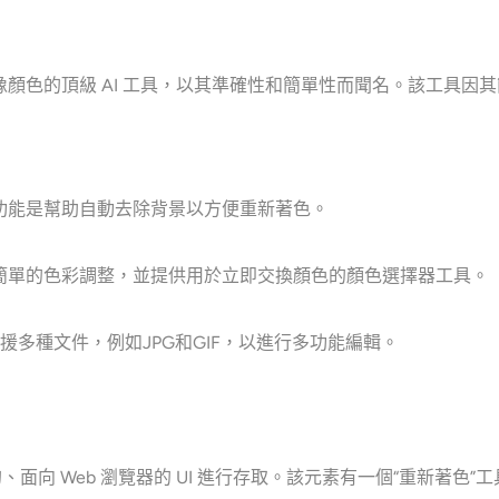
 PNG 圖像顏色的頂級 AI 工具，以其準確性和簡單性而聞名。該工
 的完美功能是幫助自動去除背景以方便重新著色。
戶能夠進行簡單的色彩調整，並提供用於立即交換顏色的顏色選擇器工具。
援多種文件，例如JPG和GIF，以進行多功能編輯。
單的、面向 Web 瀏覽器的 UI 進行存取。該元素有一個“重新著