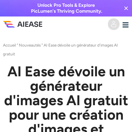
Unlock Pro Tools & Explore
PicLumen's Thriving Community.
Domicile
Accueil
"
Nouveautés
"
AI Ease dévoile un générateur d'images AI
gratuit
Vidéo IA
AI Ease dévoile un
Effets vidéo
Texte en vidéo
générateur
De l’image à la vidéo
Image IA
d'images AI gratuit
Effets vidéo
Outils d’IA
Image vers image
pour une création
Générateur de baisers IA
Texte en image
d'images et
Prisée
Éditeur et créateur de photos