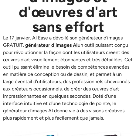
Modèles d’IA pris en charge
d'œuvres d'art
Générateur de câlins IA
Rehausseur de photos
Seedream 5.0 Pro
Nano Banana Pro
Seedream 4.5
sans effort
Nano banane
Flux Kontext
Générateur de danse IA
Extracteur d’objets
Le 17 janvier, AI Ease a dévoilé son générateur d'images
Modèles d’IA pris en charge
Dissolvant de filigrane
GRATUIT.
générateur d'images AI
un outil puissant conçu
Seedance 2.0
Kling 2.6 Motion Control
Veo 3.1
pour révolutionner la façon dont les utilisateurs créent des
Sora 2.0
Kling 2.6 Pro
Kling 2.1 Master
Hailuo 2.3
œuvres d'art visuellement étonnantes et très détaillées. Cet
Effaceur d’arrière-plan
Wan 2.5
outil puissant élimine le besoin de compétences avancées
en matière de conception ou de dessin, et permet à un
Contexte de l’IA
large éventail d'utilisateurs, des professionnels chevronnés
aux créateurs occasionnels, de créer des œuvres d'art
Restauration de photos
impressionnantes en quelques secondes. Doté d'une
interface intuitive et d'une technologie de pointe, le
Prolongateur d’IA
générateur d'images AI donne vie à des visions créatives
plus rapidement et plus facilement que jamais.
Remplacement IA