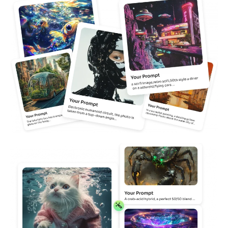
AI Recolor
Générateur d’images stylisées par IA
Outils de portrait
Changeur de coiffure
Changeur de vêtements
Bébé IA
Filtre AI
Générateur de tirs à la tête Pro