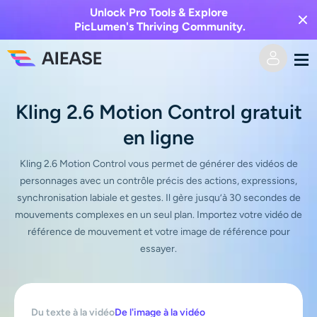
Unlock Pro Tools & Explore
PicLumen's Thriving Community.
Domicile
Kling 2.6 Motion Control gratuit
en ligne
Vidéo IA
Kling 2.6 Motion Control vous permet de générer des vidéos de
Effets vidéo
Texte en vidéo
personnages avec un contrôle précis des actions, expressions,
synchronisation labiale et gestes. Il gère jusqu’à 30 secondes de
De l’image à la vidéo
mouvements complexes en un seul plan. Importez votre vidéo de
Image IA
référence de mouvement et votre image de référence pour
essayer.
Effets vidéo
Outils d’IA
Image vers image
Générateur de baisers IA
Texte en image
Prisée
Éditeur et créateur de photos
Du texte à la vidéo
De l'image à la vidéo