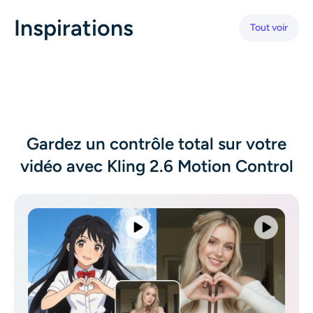
Générateur de tirs à la tête IA
Inspirations
Tout voir
Créateur de photos d’identité
Outils vidéo
Effets vidéo
Gardez un contrôle total sur votre
vidéo avec Kling 2.6 Motion Control
Amplificateur vidéo
Suppression de filigrane vidéo