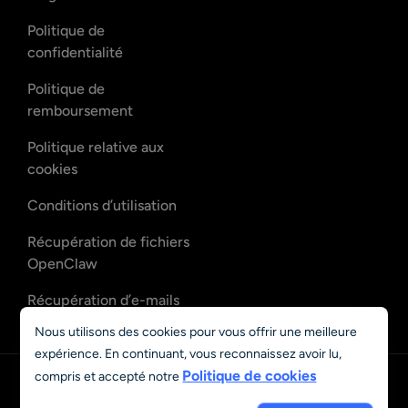
Politique de
confidentialité
Politique de
remboursement
Politique relative aux
cookies
Conditions d’utilisation
Récupération de fichiers
OpenClaw
Récupération d’e-mails
OpenClaw
Nous utilisons des cookies pour vous offrir une meilleure
expérience. En continuant, vous reconnaissez avoir lu,
Politique de cookies
compris et accepté notre
Français