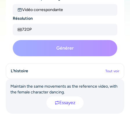
AI Recolor
Vidéo correspondante
Résolution
Générateur d’images stylisées par IA
720P
Outils de portrait
Générer
Changeur de coiffure
Changeur de vêtements
L'histoire
Tout voir
Bébé IA
Maintain the same movements as the reference video, with
the female character dancing.
Filtre AI
Essayez
Générateur de tirs à la tête Pro