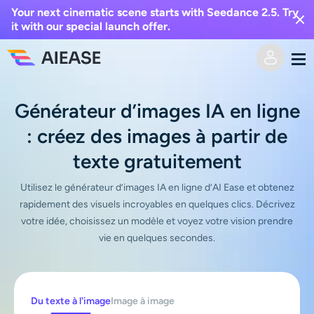
Your next cinematic scene starts with Seedance 2.5. Try
it with our special launch offer.
Domicile
Générateur d’images IA en ligne
: créez des images à partir de
Vidéo IA
texte gratuitement
Effets vidéo
Texte en vidéo
Utilisez le générateur d’images IA en ligne d’AI Ease et obtenez
rapidement des visuels incroyables en quelques clics. Décrivez
De l’image à la vidéo
Image IA
votre idée, choisissez un modèle et voyez votre vision prendre
vie en quelques secondes.
Effets vidéo
Outils d’IA
Image vers image
Générateur de baisers IA
Texte en image
Prisée
Éditeur et créateur de photos
Du texte à l'image
Image à image