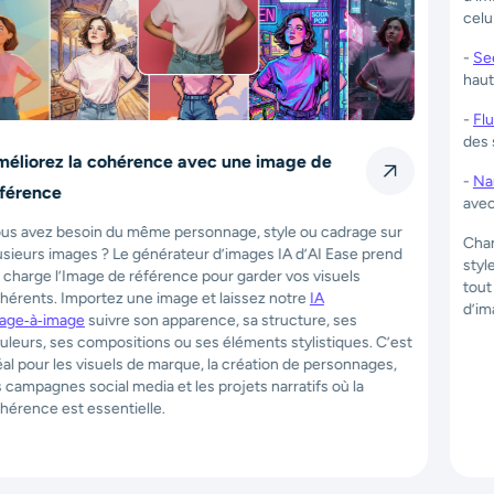
Plusieurs modèles IA à portée de main
AI Ease vous donne un accès instantané à plusieurs modèles
d’images IA de premier plan, afin que vous puissiez choisir
celui qui correspond le mieux à vos besoins créatifs :
-
Seedream 4.0
– Idéal pour des images détaillées, soignées et
haute fidélité.
-
Flux Kontext
– Génération intelligente et contextuelle pour
des scènes complexes.
-
Nano Banana
&
Nano Banana Pro
– Parfaits pour des visuels
avec texte clair et lisible et un contrôle précis du style.
Changez de modèle à tout moment pour explorer différents
styles visuels, niveaux de rendu et esthétiques artistiques — le