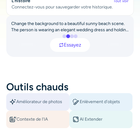
L'histoire
Tout voir
AI Recolor
Connectez-vous pour sauvegarder votre historique.
Générateur d’images stylisées par IA
Change the background to a beautiful sunny beach scene.
The person is wearing an elegant wedding dress and holding
a bouquet of pink flowers. Capture a bright summer
Outils de portrait
atmosphere with ocean waves and warm sunlight. Maintain
Before
After
Essayez
the person’s identity, pose, and realism.
Changeur de coiffure
Changeur de vêtements
Outils chauds
Bébé IA
Améliorateur de photos
Enlèvement d'objets
Filtre AI
Contexte de l'IA
AI Extender
Générateur de tirs à la tête Pro