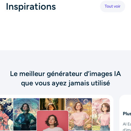
Inspirations
Générateur de tirs à la tête IA
Tout voir
Créateur de photos d’identité
Outils vidéo
Effets vidéo
Amplificateur vidéo
Le meilleur générateur d’images IA
que vous ayez jamais utilisé
Suppression de filigrane vidéo