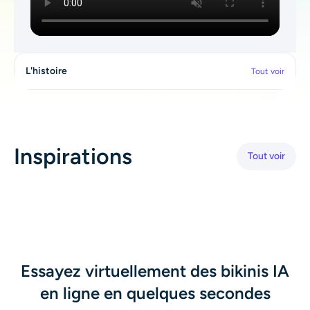
AI Recolor
Générateur d’images stylisées par IA
L'histoire
Tout voir
Outils de portrait
Changeur de coiffure
Inspirations
Tout voir
Changeur de vêtements
Bébé IA
Filtre AI
Essayez virtuellement des bikinis IA
Générateur de tirs à la tête Pro
en ligne en quelques secondes