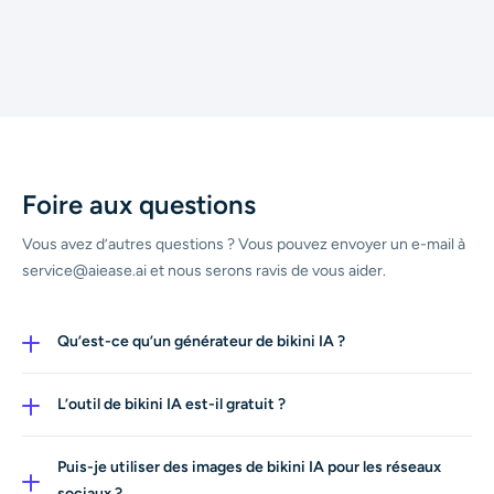
Foire aux questions
Vous avez d’autres questions ? Vous pouvez envoyer un e-mail à
service@aiease.ai et nous serons ravis de vous aider.
Qu’est-ce qu’un générateur de bikini IA ?
Un générateur de bikini IA est un outil qui utilise
l’intelligence artificielle pour créer des images de bikini IA
L’outil de bikini IA est-il gratuit ?
réalistes à partir de photos ou d’invites texte. AI Ease
Oui. AI Ease propose une expérience bikini IA gratuite,
rend ce processus rapide et simple à utiliser.
permettant aux utilisateurs de tester l’outil en ligne avant
Puis-je utiliser des images de bikini IA pour les réseaux
de passer à des fonctionnalités avancées.
sociaux ?