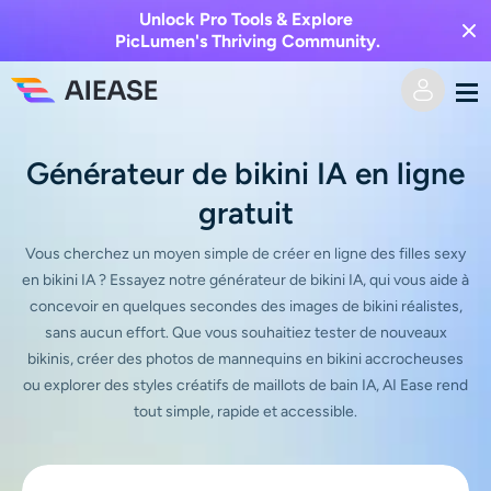
Unlock Pro Tools & Explore
PicLumen's Thriving Community.
Domicile
Générateur de bikini IA en ligne
gratuit
Vidéo IA
Vous cherchez un moyen simple de créer en ligne des filles sexy
Effets vidéo
Texte en vidéo
en bikini IA ? Essayez notre générateur de bikini IA, qui vous aide à
concevoir en quelques secondes des images de bikini réalistes,
De l’image à la vidéo
sans aucun effort. Que vous souhaitiez tester de nouveaux
Image IA
bikinis, créer des photos de mannequins en bikini accrocheuses
ou explorer des styles créatifs de maillots de bain IA, AI Ease rend
Effets vidéo
Outils d’IA
Image vers image
tout simple, rapide et accessible.
Générateur de baisers IA
Texte en image
Prisée
Éditeur et créateur de photos