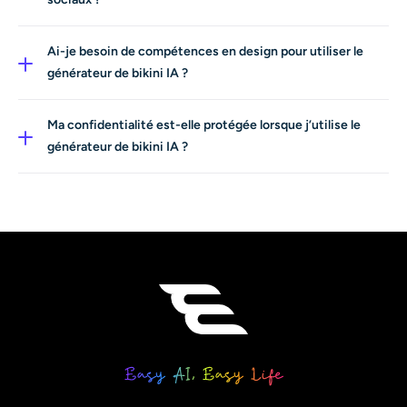
Absolument. De nombreux utilisateurs créent des
images de bikini IA pour leurs contenus sur les réseaux
Ai-je besoin de compétences en design pour utiliser le
sociaux, leur image de marque et leurs projets créatifs.
générateur de bikini IA ?
Pas du tout. Notre générateur de bikini IA est conçu
aussi bien pour les débutants que pour les
Ma confidentialité est-elle protégée lorsque j’utilise le
professionnels.
générateur de bikini IA ?
Oui. AI Ease accorde une grande importance à la
confidentialité et à la sécurité des données. Vos photos
importées et vos images de bikini IA générées sont
traitées de manière sécurisée et ne sont pas partagées
publiquement. Nous n’utilisons pas votre contenu à des
fins publicitaires et ne l’affichons pas sans votre
autorisation.