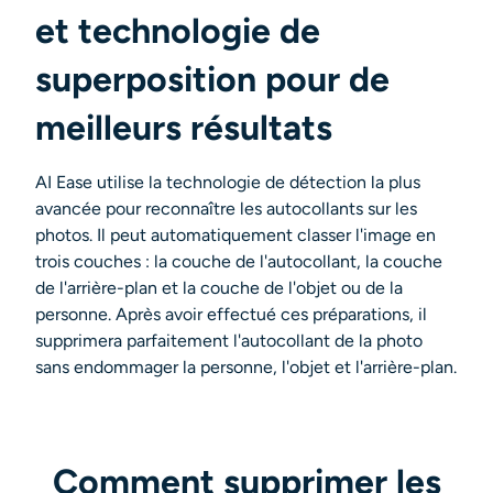
Générateur de tirs à la tête IA
et technologie de
superposition pour de
Créateur de photos d’identité
meilleurs résultats
Outils vidéo
AI Ease utilise la technologie de détection la plus
Effets vidéo
avancée pour reconnaître les autocollants sur les
photos. Il peut automatiquement classer l'image en
Amplificateur vidéo
trois couches : la couche de l'autocollant, la couche
de l'arrière-plan et la couche de l'objet ou de la
personne. Après avoir effectué ces préparations, il
Suppression de filigrane vidéo
supprimera parfaitement l'autocollant de la photo
sans endommager la personne, l'objet et l'arrière-plan.
Comment supprimer les