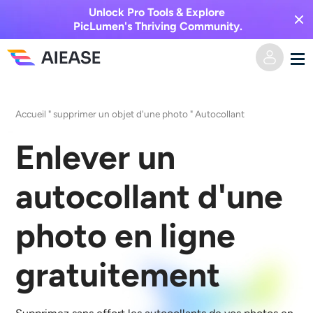
Unlock Pro Tools & Explore
PicLumen's Thriving Community.
Domicile
Accueil
"
supprimer un objet d'une photo
"
Autocollant
Vidéo IA
Enlever un
Effets vidéo
Texte en vidéo
autocollant d'une
De l’image à la vidéo
Image IA
photo en ligne
Effets vidéo
Outils d’IA
Image vers image
gratuitement
Générateur de baisers IA
Texte en image
Prisée
Éditeur et créateur de photos