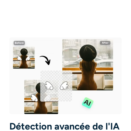
AI Recolor
Générateur d’images stylisées par IA
Outils de portrait
Changeur de coiffure
Changeur de vêtements
Bébé IA
Filtre AI
Générateur de tirs à la tête Pro
Détection avancée de l'IA