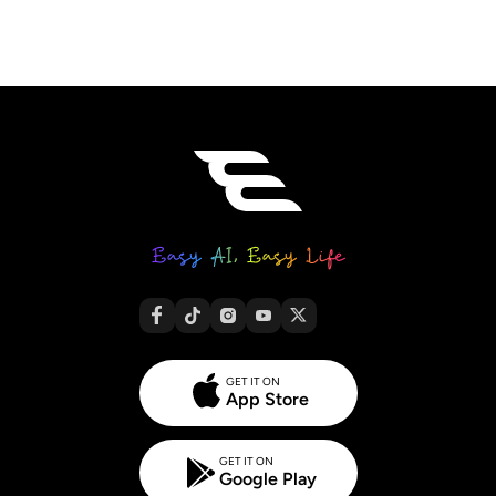
GET IT ON
App Store
GET IT ON
Google Play