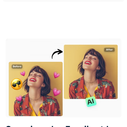
AI Recolor
Générateur d’images stylisées par IA
Outils de portrait
Changeur de coiffure
Changeur de vêtements
Bébé IA
Filtre AI
Générateur de tirs à la tête Pro