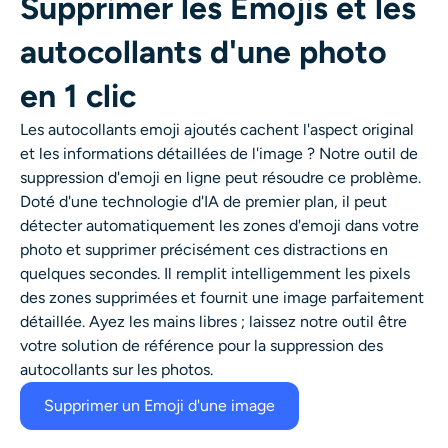
Supprimer les Emojis et les
Générateur de tirs à la tête IA
autocollants d'une photo
Créateur de photos d’identité
en 1 clic
Outils vidéo
Les autocollants emoji ajoutés cachent l'aspect original
et les informations détaillées de l'image ? Notre outil de
suppression d'emoji en ligne peut résoudre ce problème.
Effets vidéo
Doté d'une technologie d'IA de premier plan, il peut
détecter automatiquement les zones d'emoji dans votre
Amplificateur vidéo
photo et supprimer précisément ces distractions en
quelques secondes. Il remplit intelligemment les pixels
Suppression de filigrane vidéo
des zones supprimées et fournit une image parfaitement
détaillée. Ayez les mains libres ; laissez notre outil être
votre solution de référence pour la suppression des
autocollants sur les photos.
Supprimer un Emoji d'une image