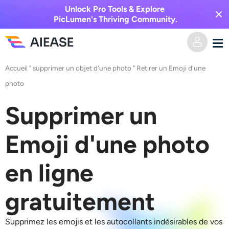
Unlock Pro Tools & Explore
PicLumen's Thriving Community.
Accueil
"
supprimer un objet d'une photo
"
Retirer un Emoji d'une
Domicile
photo
Vidéo IA
Supprimer un
Effets vidéo
Texte en vidéo
Emoji d'une photo
De l’image à la vidéo
Image IA
en ligne
Effets vidéo
Outils d’IA
Image vers image
gratuitement
Générateur de baisers IA
Texte en image
Prisée
Éditeur et créateur de photos
Supprimez les emojis et les autocollants indésirables de vos