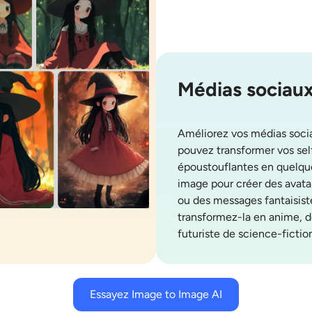
Médias sociau
Améliorez vos médias socia
pouvez transformer vos self
époustouflantes en quelque
image pour créer des avata
ou des messages fantaisist
transformez-la en anime, de
futuriste de science-fiction
Essayez Image to Image AI