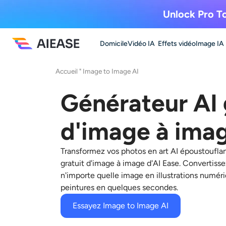
Unlock Pro To
Domicile
Vidéo IA
Effets vidéo
Image IA
Accueil
"
Image to Image AI
Générateur AI 
d'image à ima
Transformez vos photos en art AI époustouflan
gratuit d'image à image d'AI Ease. Convertisse
n'importe quelle image en illustrations numér
peintures en quelques secondes.
Essayez Image to Image AI