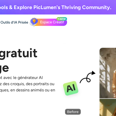
ols & Explore
PicLumen's Thriving Community.
Espace Créatif
Outils d’IA
Prisée
gratuit
ge
t avec le générateur AI
z des croquis, des portraits ou
iques, en dessins animés ou en