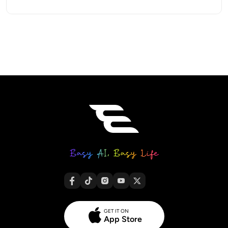
GET IT ON
App Store