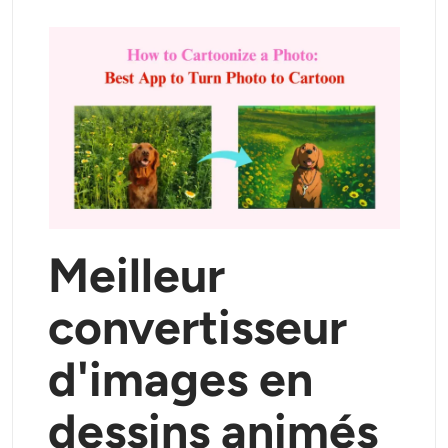
Générateur de tirs à la tête IA
Créateur de photos d’identité
Outils vidéo
Effets vidéo
Amplificateur vidéo
Meilleur
Suppression de filigrane vidéo
convertisseur
d'images en
dessins animés