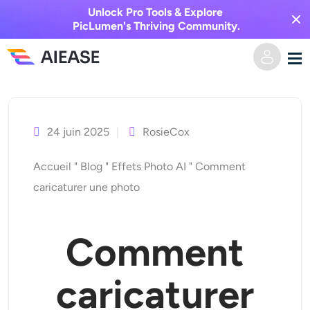
Unlock Pro Tools & Explore
PicLumen's Thriving Community.
Skip
Domicile
to
content
24 juin 2025
RosieCox
Vidéo IA
Accueil
"
Blog
"
Effets Photo AI
"
Comment
Effets vidéo
Texte en vidéo
caricaturer une photo
De l’image à la vidéo
Image IA
Comment
Effets vidéo
Outils d’IA
Image vers image
caricaturer
Générateur de baisers IA
Texte en image
Prisée
Éditeur et créateur de photos