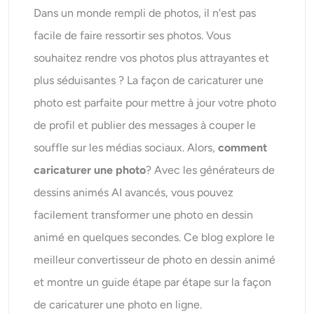
AI Recolor
Dans un monde rempli de photos, il n'est pas
facile de faire ressortir ses photos. Vous
Générateur d’images stylisées par IA
souhaitez rendre vos photos plus attrayantes et
plus séduisantes ? La façon de caricaturer une
Outils de portrait
photo est parfaite pour mettre à jour votre photo
de profil et publier des messages à couper le
Changeur de coiffure
souffle sur les médias sociaux. Alors,
comment
Changeur de vêtements
caricaturer une photo
? Avec les générateurs de
dessins animés AI avancés, vous pouvez
Bébé IA
facilement transformer une photo en dessin
animé en quelques secondes. Ce blog explore le
Filtre AI
meilleur convertisseur de photo en dessin animé
et montre un guide étape par étape sur la façon
Générateur de tirs à la tête Pro
de caricaturer une photo en ligne.