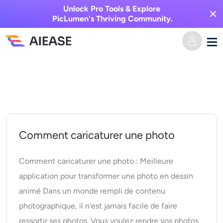
Unlock Pro Tools & Explore
PicLumen's Thriving Community.
Skip
Domicile
to
content
Vidéo IA
Effets vidéo
Texte en vidéo
Comment caricaturer une photo
De l’image à la vidéo
Image IA
Comment caricaturer une photo : Meilleure
application pour transformer une photo en dessin
Effets vidéo
Outils d’IA
Image vers image
animé Dans un monde rempli de contenu
photographique, il n'est jamais facile de faire
Générateur de baisers IA
Texte en image
Prisée
Éditeur et créateur de photos
ressortir ses photos. Vous voulez rendre vos photos