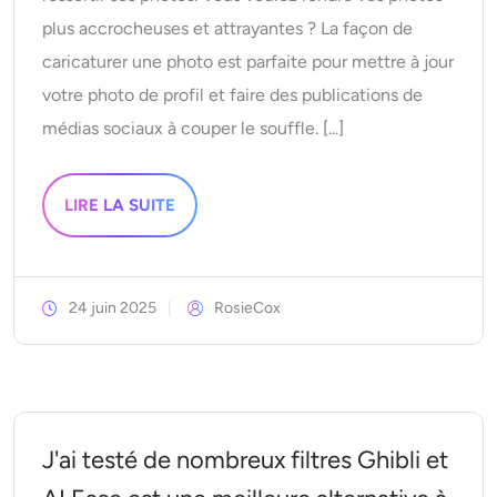
Modèles d’IA pris en charge
Générateur de câlins IA
plus accrocheuses et attrayantes ? La façon de
Rehausseur de photos
Seedream 5.0 Pro
Nano Banana Pro
Seedream 4.5
caricaturer une photo est parfaite pour mettre à jour
Nano banane
Flux Kontext
Générateur de danse IA
Extracteur d’objets
votre photo de profil et faire des publications de
médias sociaux à couper le souffle. [...]
Modèles d’IA pris en charge
Dissolvant de filigrane
Seedance 2.5
Seedance 2.0
Kling 2.6 Motion Control
LIRE LA SUITE
Veo 3.1
Sora 2.0
Kling 2.6 Pro
Kling 2.1 Master
Effaceur d’arrière-plan
Hailuo 2.3
Wan 2.5
Contexte de l’IA
24 juin 2025
RosieCox
Restauration de photos
Prolongateur d’IA
J'ai testé de nombreux filtres Ghibli et
Remplacement IA