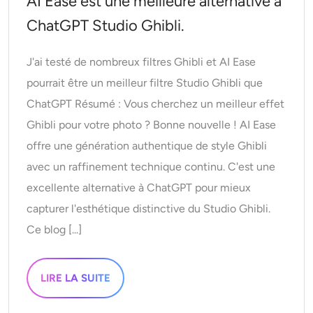
AI Ease est une meilleure alternative à
AI Recolor
ChatGPT Studio Ghibli.
Générateur d’images stylisées par IA
J'ai testé de nombreux filtres Ghibli et AI Ease
pourrait être un meilleur filtre Studio Ghibli que
Outils de portrait
ChatGPT Résumé : Vous cherchez un meilleur effet
Ghibli pour votre photo ? Bonne nouvelle ! AI Ease
Changeur de coiffure
offre une génération authentique de style Ghibli
avec un raffinement technique continu. C'est une
Changeur de vêtements
excellente alternative à ChatGPT pour mieux
Bébé IA
capturer l'esthétique distinctive du Studio Ghibli.
Ce blog [...]
Filtre AI
LIRE LA SUITE
Générateur de tirs à la tête Pro