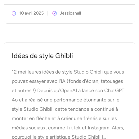
Générateur de tirs à la tête IA
10 avril 2025
Jessicahall
Créateur de photos d’identité
Outils vidéo
Idées de style Ghibli
Effets vidéo
12 meilleures idées de style Studio Ghibli que vous
Amplificateur vidéo
pouvez essayer avec l'IA (fonds d'écran, tatouages
Suppression de filigrane vidéo
et autres !) Depuis qu'OpenAI a lancé son ChatGPT
4o et a réalisé une performance étonnante sur le
style Studio Ghibli, cette tendance a continué à
monter en flèche et à créer une frénésie sur les
médias sociaux, comme TikTok et Instagram. Alors,
pourquoi le style artistique Studio Ghibli [...]