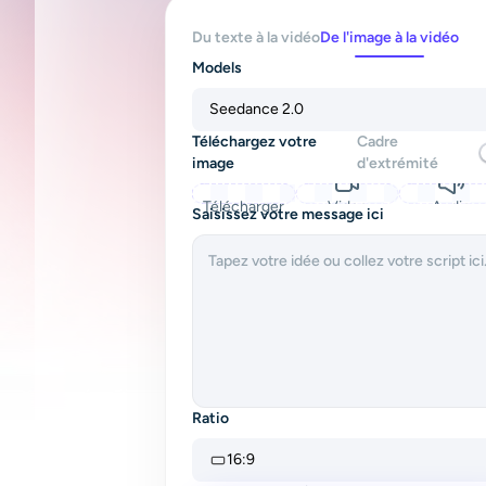
Du texte à la vidéo
De l'image à la vidéo
Models
Seedance 2.0
Téléchargez votre
Cadre
image
d'extrémité
Télécharger
Video
Audio
Saisissez votre message ici
Ratio
16:9