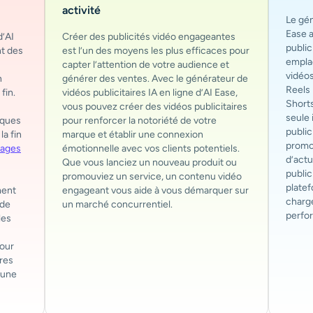
activité
Le gén
Ease 
d’AI
Créer des publicités vidéo engageantes
public
t des
est l’un des moyens les plus efficaces pour
empla
capter l’attention de votre audience et
vidéos
n
générer des ventes. Avec le générateur de
Reels
fin.
vidéos publicitaires IA en ligne d’AI Ease,
Shorts
vous pouvez créer des vidéos publicitaires
seule 
iques
pour renforcer la notoriété de votre
public
la fin
marque et établir une connexion
promo 
mages
émotionnelle avec vos clients potentiels.
d’actu
Que vous lanciez un nouveau produit ou
public
promouviez un service, un contenu vidéo
platef
ment
engageant vous aide à vous démarquer sur
charg
 de
un marché concurrentiel.
perfo
les
pour
res
cune