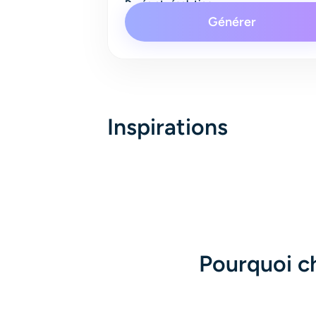
Durée et résolution
Générer
4s
480P
Audio
Inspirations
Pourquoi ch