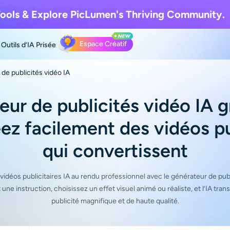
ools & Explore
PicLumen's Thriving Community.
Espace Créatif
Outils d’IA
Prisée
de publicités vidéo IA
ur de publicités vidéo IA g
éez facilement des vidéos pu
qui convertissent
déos publicitaires IA au rendu professionnel avec le générateur de publi
ne instruction, choisissez un effet visuel animé ou réaliste, et l’IA tra
publicité magnifique et de haute qualité.