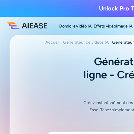
Unlock Pro T
Domicile
Vidéo IA
Effets vidéo
Image IA
Accueil
Générateur de vidéos IA
Générateur 
Générate
ligne - Cr
Créez instantanément des vi
Ease. Tapez simplement u