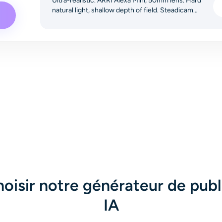
Ultra-realistic. ARRI Alexa Mini, 50mm lens. Hard
natural light, shallow depth of field. Steadicam
medium shot tracks a sharp young man in a black
suit walking through a busy street. He snaps his
fingers: a sharp white shockwave ripples out,
freezing dust, pigeons mid-flight, and pedestrians in
place. Silence falls; only his footsteps echo. He
brushes frozen pigeons, eyes a statuesque woman
in a red dress with wind-swept hair, and whispers,
"Perfect." He snaps again—a stronger reverse
shockwave. Time resumes: crowds move, pigeons
scatter, leaves fall. He melts into the city as the
camera cranes up. Fade to black.
oisir notre générateur de publ
IA